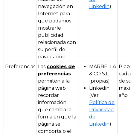
navegación en
Linkedin
)
Internet para
que podamos
mostrarle
publicidad
relacionada con
su perfil de
navegación.
Preferencias
Las
cookies de
MARBELLA
Plazo
preferencias
& CO S.L.
caduc
permiten a la
(propias)
de ses
página web
Linkedin
máxim
recordar
(Ver
año.
información
Política de
que cambia la
Privacidad
forma en que la
de
página se
Linkedin
)
comporta o el