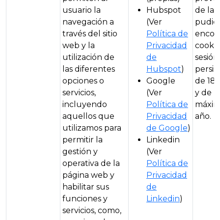
usuario la
Hubspot
de la 
navegación a
(Ver
pudie
través del sitio
Política de
encon
web y la
Privacidad
cookie
utilización de
de
sesión,
las diferentes
Hubspot
)
persis
opciones o
Google
de 180
servicios,
(Ver
y de
incluyendo
Política de
máxim
aquellos que
Privacidad
año.
utilizamos para
de Google
)
permitir la
Linkedin
gestión y
(Ver
operativa de la
Política de
página web y
Privacidad
habilitar sus
de
funciones y
Linkedin
)
servicios, como,