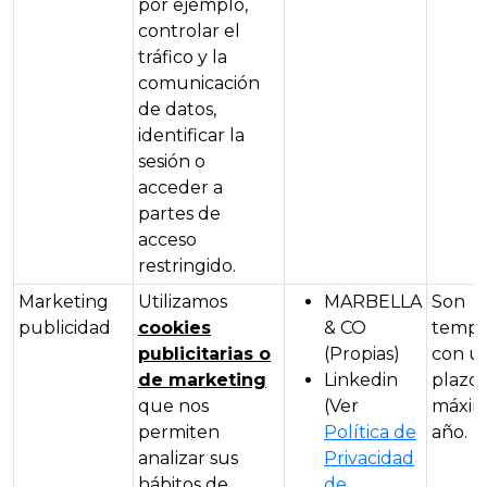
por ejemplo,
controlar el
tráfico y la
comunicación
de datos,
identificar la
sesión o
acceder a
partes de
acceso
restringido.
Marketing
Utilizamos
MARBELLA
Son
publicidad
cookies
& CO
tempo
publicitarias o
(Propias)
con u
de marketing
Linkedin
plazo
que nos
(Ver
máxim
permiten
Política de
año.
analizar sus
Privacidad
hábitos de
de