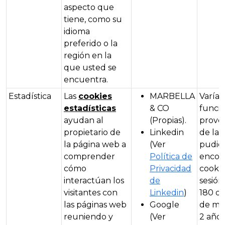
aspecto que
tiene, como su
idioma
preferido o la
región en la
que usted se
encuentra.
Estadística
Las
cookies
MARBELLA
Varía 
estadísticas
& CO
funció
ayudan al
(Propias).
prove
propietario de
Linkedin
de la 
la página web a
(Ver
pudie
comprender
Política de
encon
cómo
Privacidad
cookie
interactúan los
de
sesión
visitantes con
Linkedin
)
180 dí
las páginas web
Google
de má
reuniendo y
(Ver
2 años