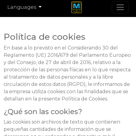
Languages
Política de cookies
En base a lo previsto en el Considerando 30 del
Reglamento (UE) 2016/679 del Parlamento Europeo
y del Consejo, de 27 de abril de 2016, relativo a la
protección de las personas físicas en lo que respecta
al tratamiento de datos personales y a la libre
circulación de estos datos (RGPD), le informamos de
la empresa utiliza cookies con las finalidades que se
detallan en la presente Política de Cookies.
¿Qué son las cookies?
Las cookies son archivos de texto que contienen
pequeñas cantidades de información que se