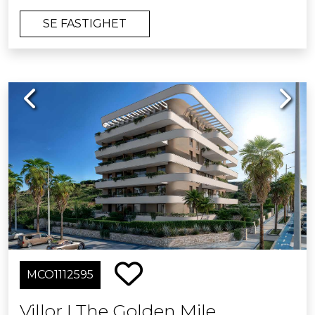
områden inkluderar pool, gym och
SE FASTIGHET
coworking-utrymmen. Perfekt för den
som söker privatliv, livskvalitet och
komfort året runt.
Previous
Next
MCO1112595
Villor I The Golden Mile