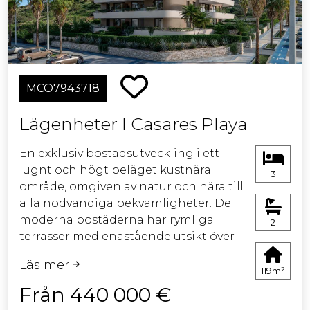
värdesätter en aktiv och avslappnad
livsstil. Missa inte chansen att bo i
detta paradis i Estepona, där komfort
och lyx går hand i hand.
MCO7943718
Kontakta oss för mer information och
upptäck hur detta nya
Lägenheter I Casares Playa
utvecklingsprojekt kan bli ditt ideala
hem.
En exklusiv bostadsutveckling i ett
lugnt och högt beläget kustnära
3
område, omgiven av natur och nära till
alla nödvändiga bekvämligheter. De
moderna bostäderna har rymliga
2
terrasser med enastående utsikt över
havet och golfbanan. Arkitekturen
Läs mer
smälter naturligt in i omgivningen,
119m²
och de ljusa, eleganta interiörerna
Från 440 000 €
erbjuder hög komfort. Gemensamma