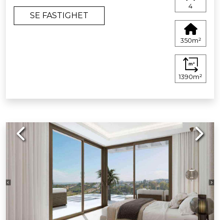
4
SE FASTIGHET
350m²
1390m²
Previous
Next