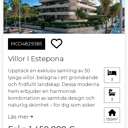
havet, Gibraltar och den afrikanska
kusten.
I området finns gemensamma
trädgårdar, en pool och ett garage
och förråd ingår i priset.
MCO4829385
Alla bostäder har ett aerotermiskt
Villor I Estepona
system och förinstallation för
laddning av elbilar, samt LED-
Upptäck en exklusiv samling av 30
belysning som gör dem väldigt
lyxiga villor, belägna i ett grönskande
3
energieffektiva.
och fridfullt landskap. Dessa moderna
hem erbjuder en harmonisk
kombination av samtida design och
3
naturlig skönhet – för dig som söker
ett liv i lugn, komfort och elegans.
Läs mer
130m²
Vakna varje dag till magnifika