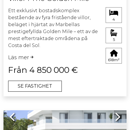
Ett exklusivt bostadskomplex
bestående av fyra fristående villor,
4
beläget i hjärtat av Marbellas
prestigefyllda Golden Mile – ett av de
mest eftertraktade områdena på
5
Costa del Sol.
Dessa bostäder är utformade för att
Läs mer
erbjuda en livsstil utöver det vanliga,
618m²
med modern arkitektur och material
Från 4 850 000 €
av högsta kvalitet.
Varje villa erbjuder rymliga och ljusa
SE FASTIGHET
interiörer, noggrant planerade för att
kombinera komfort, lyx och
funktionalitet i varje detalj.
Utomhusmiljöerna inkluderar privata
Previous
Next
trädgårdar och uppvärmda pooler
som inbjuder till avkoppling året
runt.