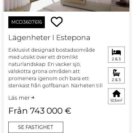
MCO3607616
Lägenheter I Estepona
Exklusivt designad bostadsområde
med utsikt över ett drömlikt
2 & 3
naturlandskap: En vacker sjö,
välskötta gröna områden att
promenera igenom och bara ett
2 & 3
stenkast från golfbanan. Närheten till
Medelhavet och Marbella,
Läs mer
tillsammans med det privilegierade
103m²
klimatet, gör det till en idealisk plats
Från 743 000 €
att bo på eller för att göra lovande
investeringar.
SE FASTIGHET
Alla lägenheter är rymliga och ljusa.