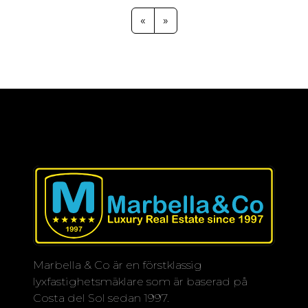
terrasser perfekta för att njuta av
solen, mysiga
«
»
bottenvåningslägenheter med
privata trädgårdar som är idealiska för
avkoppling, samt lägenheter på
första våningen som erbjuder
komfort och spektakulära vyer.
Med totalt 45 lägenheter till salu
ligger detta projekt i ett lugnt
område där du omges av frid och
naturskönhet. Här kan du njuta av det
underbara klimatet på Costa del Sol,
med över 300 soliga dagar om året,
samt alla bekvämligheter som denna
fantastiska region har att erbjuda.
Marbella & Co är en förstklassig
lyxfastighetsmäklare som är baserad på
Missa inte chansen att göra detta till
Costa del Sol sedan 1997.
ditt nya hem i paradiset.