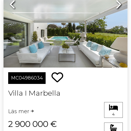
Previous
Next
MC04986034
Villa I Marbella
Läs mer
4
2 900 000 €