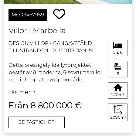
MCO3467959
Villor I Marbella
DESIGN VILLOR - GÅNGAVSTÅND
TILL STRANDEN - PUERTO BANUS
5 & 6
Detta prestigefyllda lyxprojektet
består av 8 moderna, 6-sovrums villor
5
i ett inhägnat tryggt område,
idealiskt beläget i utkanten av
Läs mer
Puerto Banus, inom gångavstånd till
1071m²
stranden och den vackra marinan.
Från 8 800 000 €
Marbella ligger med bara en 5
minuters bilresa.
2090m²
SE FASTIGHET
Villorna har mer än 1.000 m2 boyta