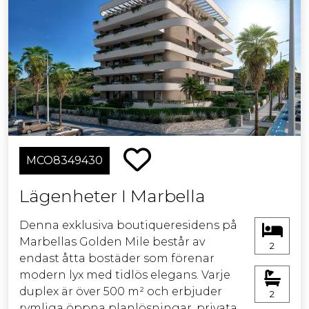
mindre än 10 km bort!
Det finns också parhus inom detta
privata området med en källare som
har samma storlek som
bottenvåningen. Detta området
ligger väster om Estepona, i en
avkopplande, naturlig miljö, med en
kort biltur till staden och det stora
MCO8349430
vägnätet.
Lägenheter I Marbella
Denna exklusiva boutiqueresidens på
Marbellas Golden Mile består av
2
endast åtta bostäder som förenar
modern lyx med tidlös elegans. Varje
duplex är över 500 m² och erbjuder
2
rymliga öppna planlösningar, privata