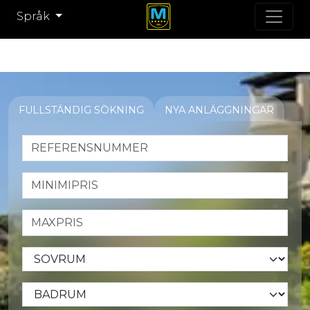
Språk
FULLSTÄNDIG SÖKNING
NYA ANLÄGGNINGAR