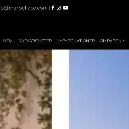
fo@marbellaco.com
|
HEM
LYXFASTIGHETER
NYBYGGNATIONER
OMRÅDEN