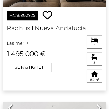
exceptionella vyer i La Quinta.
MC48982925
Radhus I Nueva Andalucía
Läs mer
4
1 495 000 €
3
SE FASTIGHET
150m²
Previous
Next