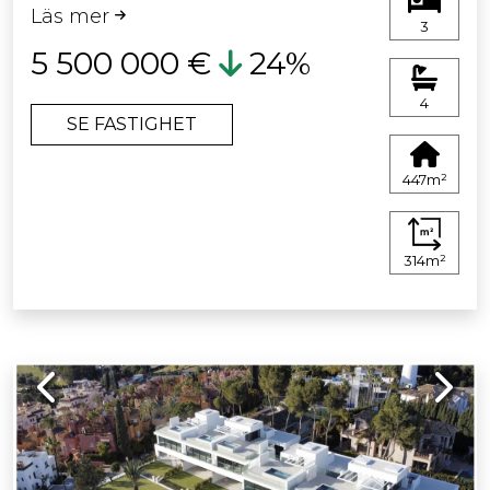
Läs mer
3
5 500 000 €
24%
4
SE FASTIGHET
447m²
314m²
Previous
Next