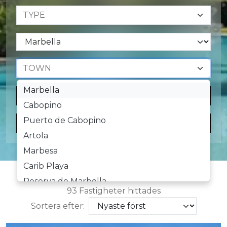
Marbella
RENSA
Cabopino
Puerto de Cabopino
SÖKNING
Artola
Marbesa
Carib Playa
Reserva de Marbella
93 Fastigheter hittades
Hacienda Las Chapas
Sortera efter:
Elviria
La Mairena