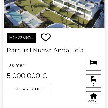
MC52269474
Parhus I Nueva Andalucía
Läs mer
4
5 000 000 €
5
SE FASTIGHET
442m²