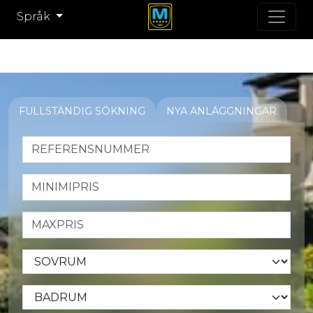
Språk
FULLSTÄNDIG SÖKNING
NYA ANLÄGGNINGAR