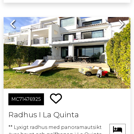
Previous
Next
MC71476925
Radhus I La Quinta
** Lyxigt radhus med panoramautsikt