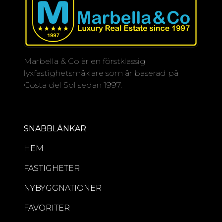
strandklubb.
Ytterligare funktioner inkluderar
golvvärme i hela huset, privat garage
och en diskret men säker miljö som är
Marbella & Co är en förstklassig
perfekt för året runt-boende eller
lyxfastighetsmäklare som är baserad på
som en exklusiv semesterort.
Costa del Sol sedan 1997.
En sällsynt möjlighet att förvärva en
fastighet i ett av Marbellas mest
eftertraktade och välhållna lägen, där
SNABBLÄNKAR
tidlös elegans möter kustlyx.
HEM
FASTIGHETER
NYBYGGNATIONER
FAVORITER