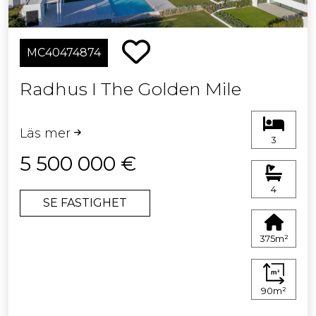
MC40474874
Radhus I The Golden Mile
Läs mer
3
5 500 000 €
4
SE FASTIGHET
375m²
90m²