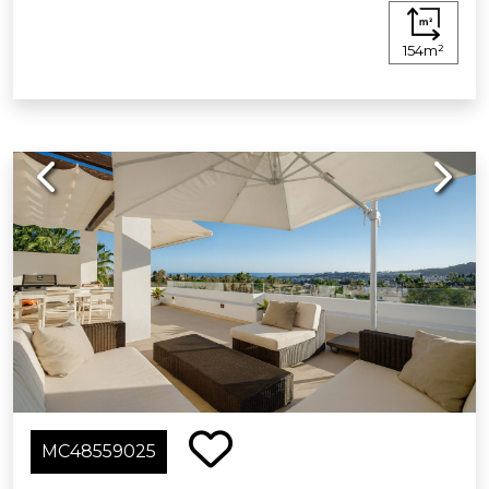
154m²
Previous
Next
MC48559025