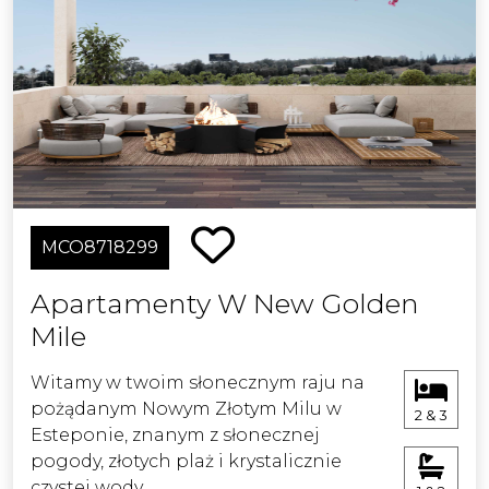
MCO8718299
Apartamenty W New Golden
Mile
Witamy w twoim słonecznym raju na
pożądanym Nowym Złotym Milu w
2 & 3
Esteponie, znanym z słonecznej
pogody, złotych plaż i krystalicznie
czystej wody.