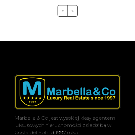
ten sposób atmosferze relaksu i
spokoju dla mieszkańców.
«
»
Marbella & Co jest wysokiej klasy agentem
luksusowych nieruchomości z siedzibą w
Costa del Sol od 1997 roku.