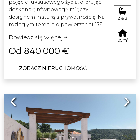
pojęcie luksusowego życia, oferując
życia.
doskonałą równowagę między
designem, naturą a prywatnością. Na
2 & 3
rozległym terenie o powierzchni 158
000 m² jedynie 10% zostało
Dowiedz się więcej
przeznaczone pod zabudowę, co
109m²
pozwala zachować naturalne piękno
Od 840 000 €
otaczającego krajobrazu.
ZOBACZ NIERUCHOMOŚĆ
Projekt architektoniczny, stworzony
przez renomowaną pracownię
Villarroel-Torrico, łączy nowoczesną
elegancję z ponadczasowym
Previous
Next
śródziemnomorskim urokiem.
Efektem jest harmonijna kompozycja,
która doskonale współgra z
otoczeniem, tworząc atmosferę
spokoju i równowagi.