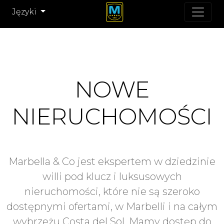
Języki
NOWE
NIERUCHOMOŚCI
Marbella & Co jest ekspertem w dziedzinie
willi pod klucz i luksusowych
nieruchomości, które nie są szeroko
dostępnymi ofertami, w Marbelli i na całym
wybrzeżu Costa del Sol. Mamy dostęp do