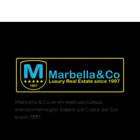
Marbella & Co er en eksklusiv luksus
eiendomsmegler basert på Costa del Sol
siden 1997.