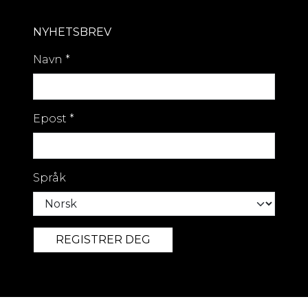
NYHETSBREV
Navn
*
Epost
*
Språk