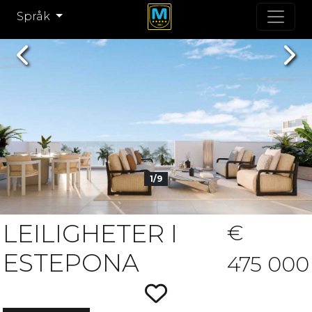
Språk
Previous
Nex
1/9
LEILIGHETER I
€
ESTEPONA
475 000