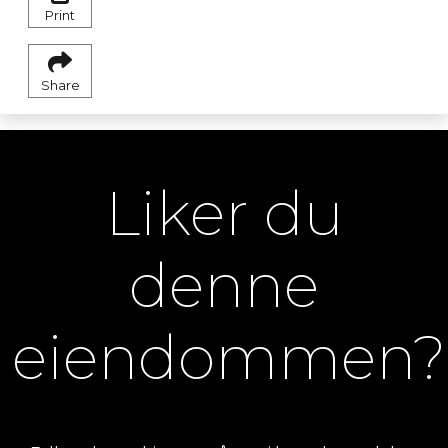
Print
Share
Liker du
denne
eiendommen?