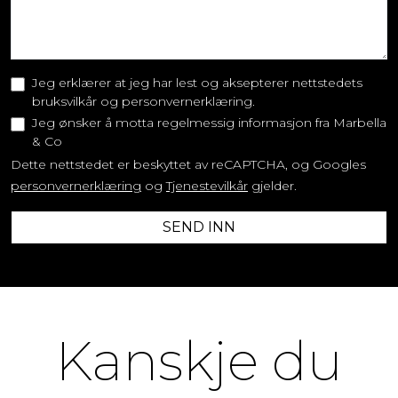
Jeg erklærer at jeg har lest og aksepterer nettstedets
bruksvilkår og personvernerklæring.
Jeg ønsker å motta regelmessig informasjon fra Marbella
& Co
Dette nettstedet er beskyttet av reCAPTCHA, og Googles
personvernerklæring
og
Tjenestevilkår
gjelder.
SEND INN
Kanskje du