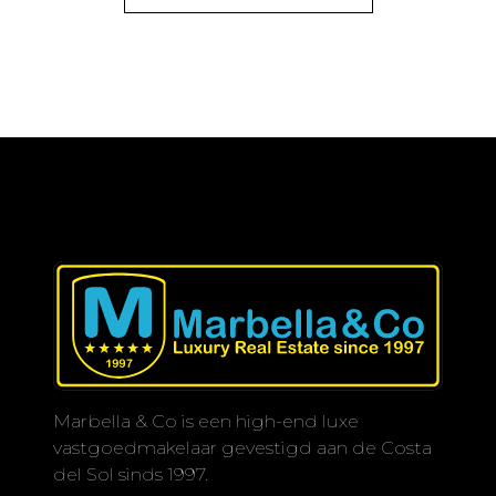
Marbella & Co is een high-end luxe
vastgoedmakelaar gevestigd aan de Costa
del Sol sinds 1997.