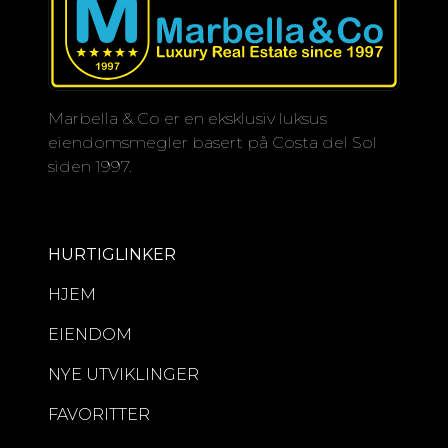
Marbella & Co er en eksklusiv luksus
eiendomsmegler basert på Costa del Sol
siden 1997.
HURTIGLINKER
HJEM
EIENDOM
NYE UTVIKLINGER
FAVORITTER