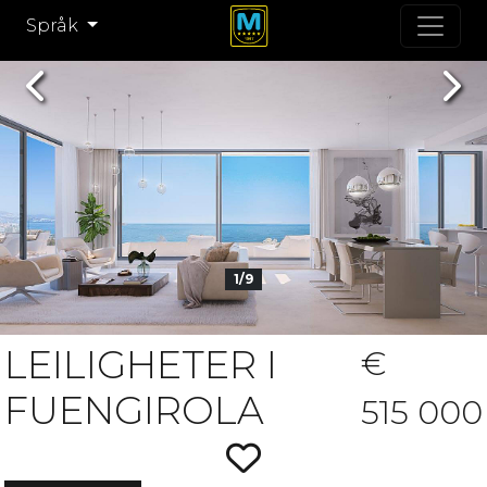
Språk
Previous
Nex
1/9
LEILIGHETER I
€
FUENGIROLA
515 000