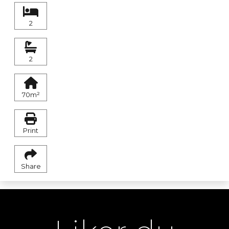
2
2
70m²
Print
Share