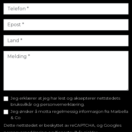
Jeg erklærer at jeg har lest og aksepterer nettstedets
bruksvilkår og personvernerklæring.
Jeg ønsker å motta regelmessig informasjon fra Marbella
& Co
Dette nettstedet er beskyttet av reCAPTCHA, og Googles