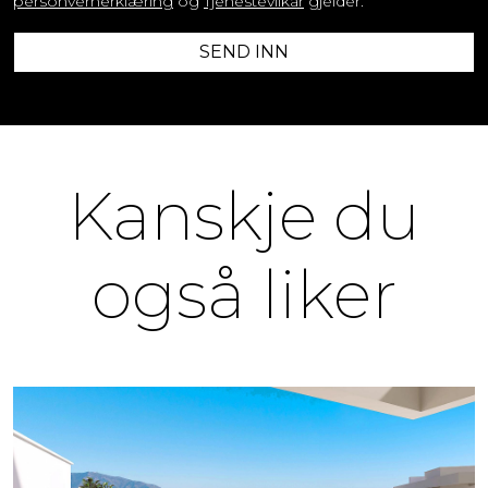
personvernerklæring
og
Tjenestevilkår
gjelder.
SEND INN
Kanskje du
også liker