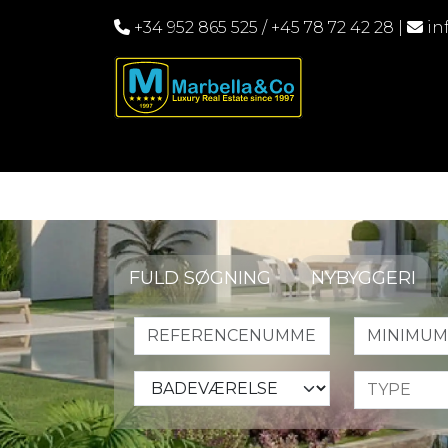
+34 952 865 525
/
+45 78 72 42 28
|
in
FULD SØGNING
NYBYGGERI