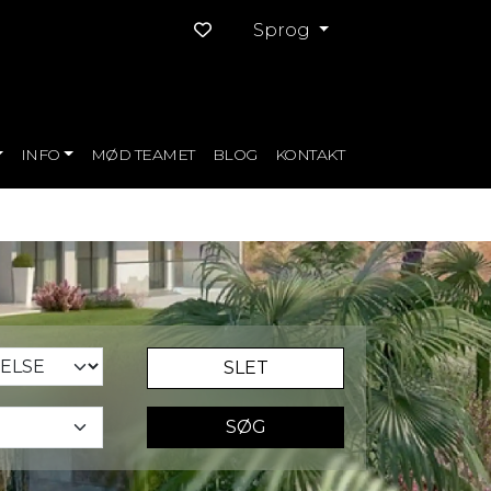
Sprog
INFO
MØD TEAMET
BLOG
KONTAKT
SLET
SØG