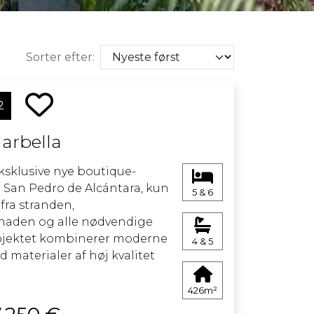
Sorter efter:
2
Marbella
ksklusive nye boutique-
i San Pedro de Alcántara, kun
5 & 6
fra stranden,
aden og alle nødvendige
Projektet kombinerer moderne
4 & 5
 materialer af høj kvalitet
yse, rummelige boliger, hvor
ance og funktionalitet går
426m²
ulv-til-loft-vinduer og en