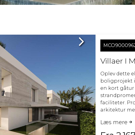
Next
MCO900096
Villaer I 
Oplev dette e
boligprojekt 
en kort gåtur 
strandpromen
faciliteter. 
arkitektur med
og tilbyder l
Læs mere
komfort, eleg
hånd i hånd. G