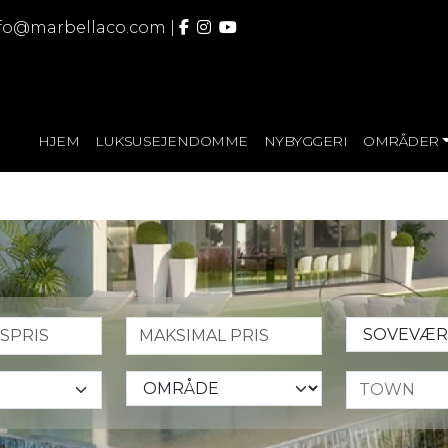
fo@marbellaco.com
|
HJEM
LUKSUSEJENDOMME
NYBYGGERI
OMRÅDER