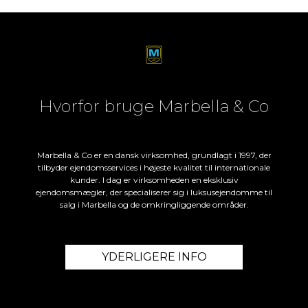
Hvorfor bruge Marbella & Co
Marbella & Co er en dansk virksomhed, grundlagt i 1997, der
tilbyder ejendomsservices i højeste kvalitet til internationale
kunder. I dag er virksomheden en eksklusiv
ejendomsmægler, der specialiserer sig i luksusejendomme til
salg i Marbella og de omkringliggende områder.
YDERLIGERE INFO