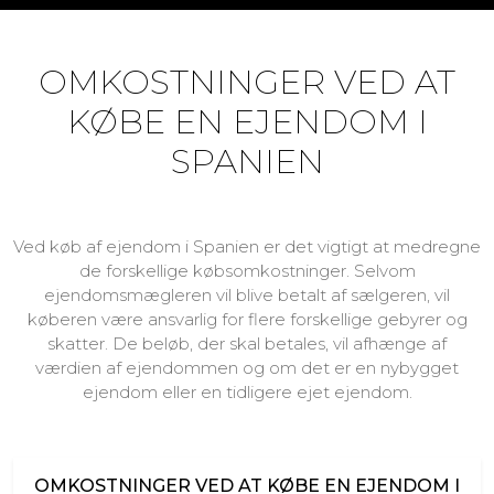
OMKOSTNINGER VED AT
KØBE EN EJENDOM I
SPANIEN
Ved køb af ejendom i Spanien er det vigtigt at medregne
de forskellige købsomkostninger. Selvom
ejendomsmægleren vil blive betalt af sælgeren, vil
køberen være ansvarlig for flere forskellige gebyrer og
skatter. De beløb, der skal betales, vil afhænge af
værdien af ejendommen og om det er en nybygget
ejendom eller en tidligere ejet ejendom.
OMKOSTNINGER VED AT KØBE EN EJENDOM I