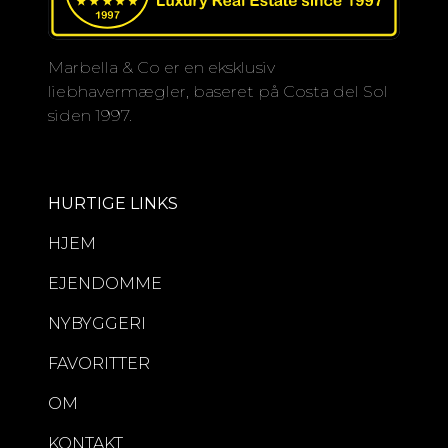
Marbella & Co er en eksklusiv
liebhavermægler, baseret på Costa del Sol
siden 1997.
HURTIGE LINKS
HJEM
EJENDOMME
NYBYGGERI
FAVORITTER
OM
KONTAKT