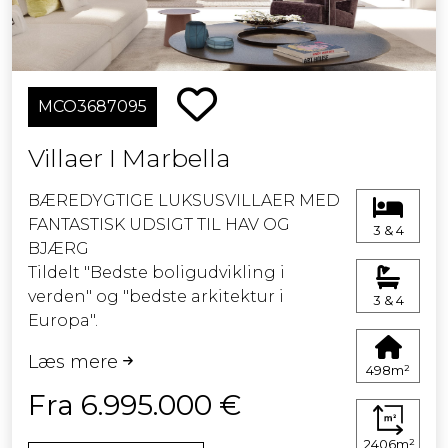
MCO3687095
Villaer I Marbella
BÆREDYGTIGE LUKSUSVILLAER MED
FANTASTISK UDSIGT TIL HAV OG
3 & 4
BJÆRG
Tildelt "Bedste boligudvikling i
verden" og "bedste arkitektur i
3 & 4
Europa".
Læs mere
Denne udvikling af 18 individuelt
498m²
designede luksusvillaer er
Fra 6.995.000 €
beliggende på den 200 hektar store
ejendom i Real de La Quinta Country
2406m²