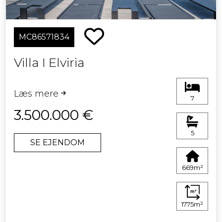
MC86571834
Villa I Elviria
Læs mere
7
3.500.000 €
5
SE EJENDOM
669m²
1775m²