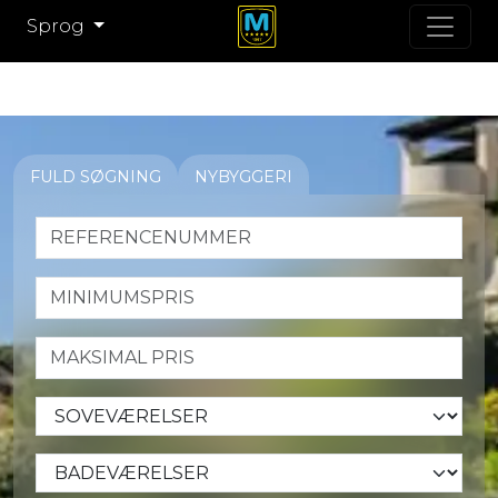
Sprog
FULD SØGNING
NYBYGGERI