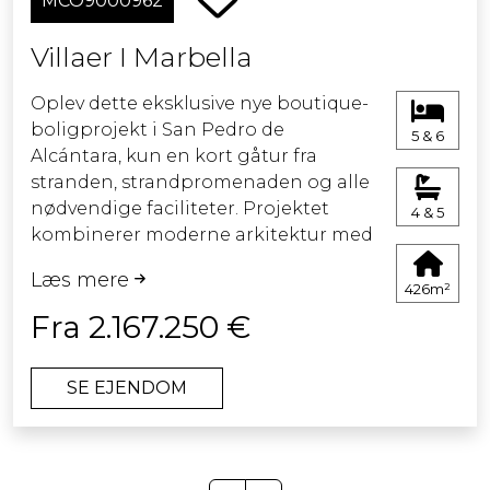
MCO9000962
Området er et paradis af naturlig
Villaer I Marbella
skønhed med mange naturstier at
udforske, samt tæt på de bedste
Oplev dette eksklusive nye boutique-
golfbaner i området.
boligprojekt i San Pedro de
5 & 6
Alcántara, kun en kort gåtur fra
stranden, strandpromenaden og alle
nødvendige faciliteter. Projektet
4 & 5
kombinerer moderne arkitektur med
materialer af høj kvalitet og tilbyder
Læs mere
lyse, rummelige boliger, hvor
426m²
komfort, elegance og funktionalitet
Fra 2.167.250 €
går hånd i hånd. Gulv-til-loft-vinduer
og en loftshøjde på 2,85 meter skaber
SE EJENDOM
en fantastisk følelse af lys og
rummelighed, mens gulvvarme i hele
boligen sikrer optimal komfort året
rundt. De fuldt udstyrede køkkener