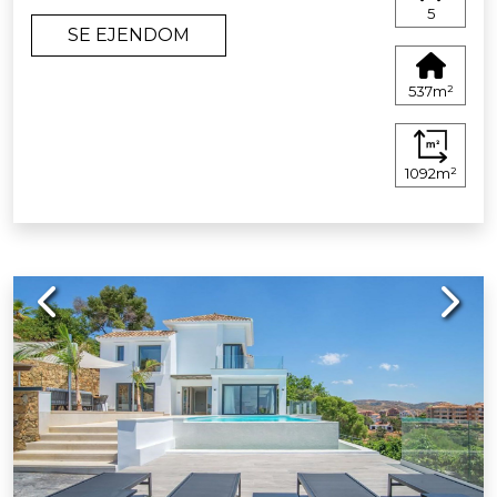
5
SE EJENDOM
537m²
1092m²
Previous
Next