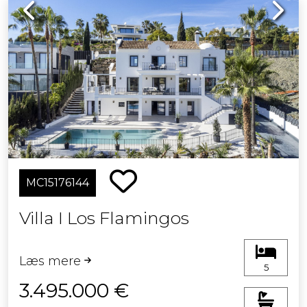
Previous
Next
MC15176144
Villa I Los Flamingos
Læs mere
5
3.495.000 €