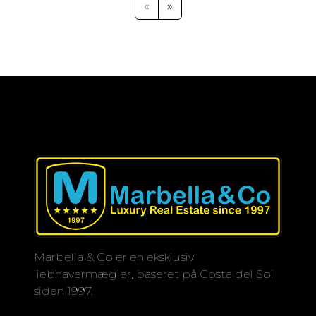
og moderne designerbadeværelser
«
»
afspejler den høje standard. Med et
begrænset antal rækkehuse,
lejligheder og dobbelthuse får
beboerne både privatliv og
eksklusivitet. Fraværet af store
fællesarealer betyder lave
fællesudgifter uden at gå på
kompromis med livskvaliteten. Den
attraktive beliggenhed med nem
adgang til Puerto Banús, Marbella og
resten af Costa del Sol gør dette
projekt til et oplagt valg som
helårsbolig, feriebolig eller
investering.
Marbella & Co er en eksklusiv
liebhavermægler, baseret på Costa del Sol
siden 1997.