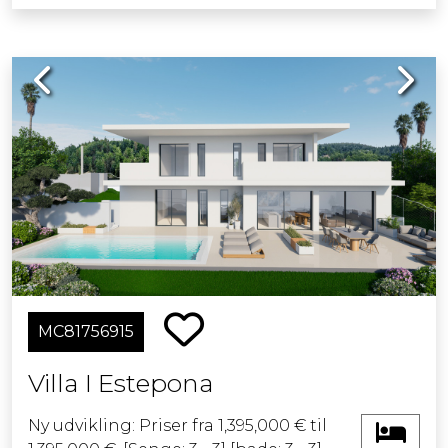
Previous
Next
MC81756915
Villa I Estepona
Ny udvikling: Priser fra 1,395,000 € til