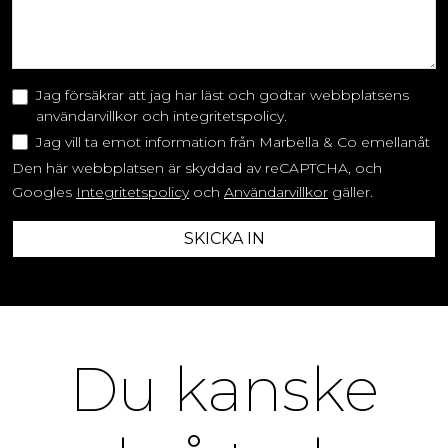
Jag försäkrar att jag har läst och godtar webbplatsens
användarvillkor och integritetspolicy.
Jag vill ta emot information från Marbella & Co emellanåt
Den här webbplatsen är skyddad av reCAPTCHA, och
Googles
Integritetspolicy
och
Användarvillkor
gäller.
SKICKA IN
Du kanske