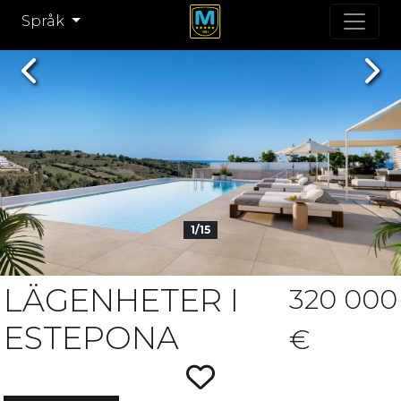
Språk
Previous
Nex
1/15
LÄGENHETER I
320 000
ESTEPONA
€