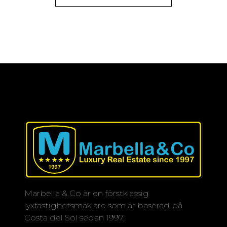
Marbella & Co är en förstklassig
lyxfastighetsmäklare som är baserad på
Costa del Sol sedan 1997.