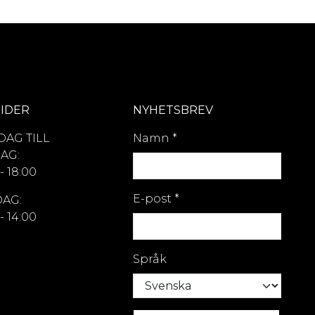
IDER
NYHETSBREV
AG TILL
Namn
*
AG:
- 18:00
E-post
*
AG:
- 14:00
Språk