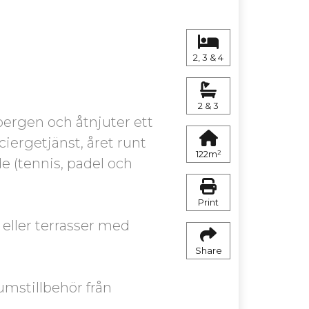
2, 3 & 4
2 & 3
ergen och åtnjuter ett
iergetjänst, året runt
122m²
e (tennis, padel och
Print
d eller terrasser med
Share
umstillbehör från