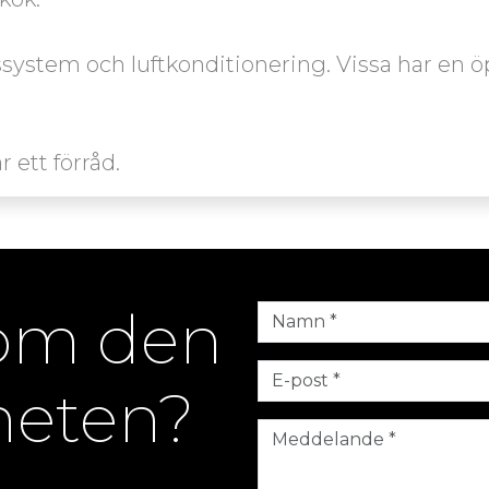
ystem och luftkonditionering. Vissa har en ö
 om den
heten?