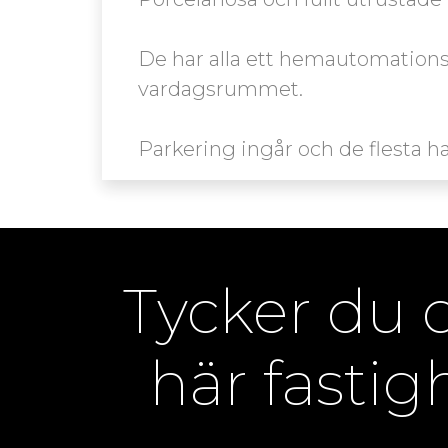
De har alla ett hemautomationss
vardagsrummet.
Tycker du
här fastig