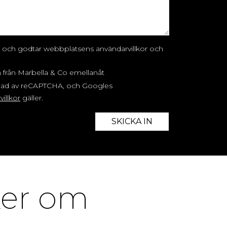
äst och godtar webbplatsens användarvillkor och
n från Marbella & Co emellanåt
dad av reCAPTCHA, och Googles
illkor
gäller.
SKICKA IN
ker om