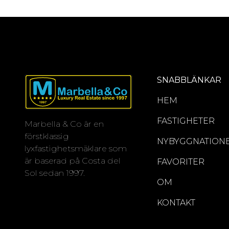
SNABBLÄNKAR
HEM
FASTIGHETER
Marbella & Co är en
förstklassig
NYBYGGNATION
lyxfastighetsmäklare som
är baserad på Costa del
FAVORITER
Sol sedan 1997.
OM
KONTAKT