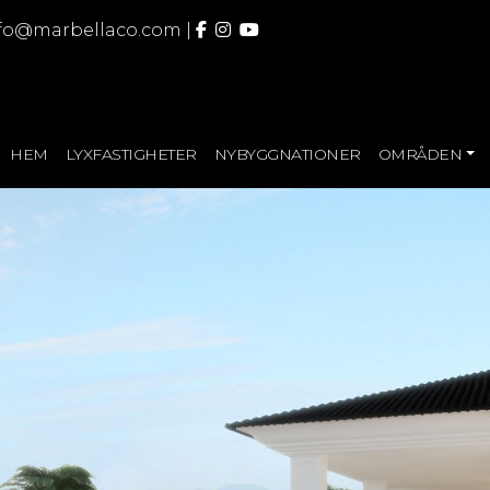
fo@marbellaco.com
|
HEM
LYXFASTIGHETER
NYBYGGNATIONER
OMRÅDEN