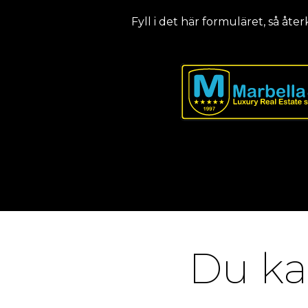
Fyll i det här formuläret, så åter
Du ka