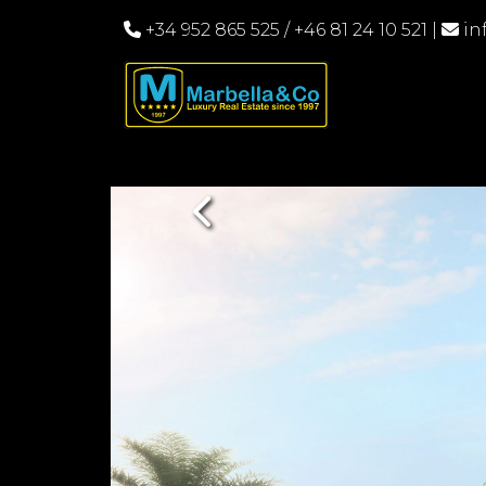
+34 952 865 525
/
+46 81 24 10 521
|
in
Previous