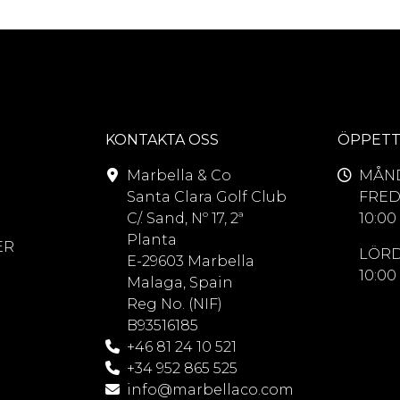
KONTAKTA OSS
ÖPPETT
Marbella & Co
MÅND
Santa Clara Golf Club
FRED
C/. Sand, Nº 17, 2ª
10:00 
Planta
ER
LÖRD
E-29603 Marbella
10:00 
Malaga, Spain
Reg No. (NIF)
B93516185
+46 81 24 10 521
+34 952 865 525
info@marbellaco.com