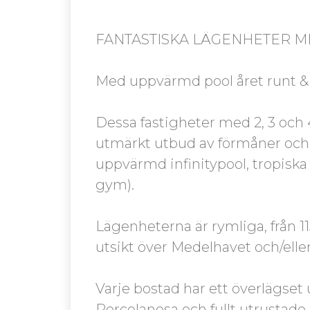
FANTASTISKA LÄGENHETER M
Med uppvärmd pool året runt &
Dessa fastigheter med 2, 3 och
utmärkt utbud av förmåner och 
uppvärmd infinitypool, tropiska
gym).
Lägenheterna är rymliga, från 115
utsikt över Medelhavet och/elle
Varje bostad har ett överlägset 
Porcelanosa och fullt utrustade 