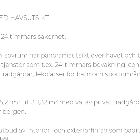
ED HAVSUTSIKT
 24 timmars säkerhet!
 4 sovrum har panoramautsikt över havet och b
tjänster som t.ex. 24-timmars bevakning, conc
 trädgårdar, lekplatser för barn och sportområd
,21 m² till 311,32 m² med val av privat trädgår
r bergen.
utbud av interiör- och exteriörfinish som badr
kök.