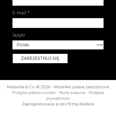
E-mail
*
Języki
Marbella & Co. © 2026 - Wszelkie prawa zastrzeżone
Polityka plików cookie
-
Nota prawna
-
Polityka
prywatności
Zaprojektowane przez firmę Redline