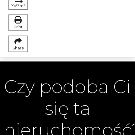
1963m²
Print
Share
Czy podoba Ci
się ta
nieruchomość