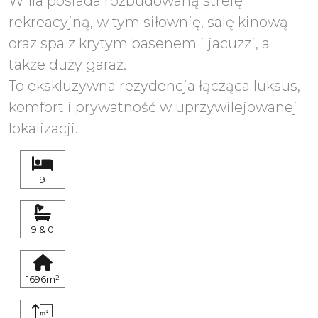
Willa posiada rozbudowaną strefę
rekreacyjną, w tym siłownię, salę kinową
oraz spa z krytym basenem i jacuzzi, a
także duży garaż.
To ekskluzywna rezydencja łącząca luksus,
komfort i prywatność w uprzywilejowanej
lokalizacji.
9
9 & 0
1696m²