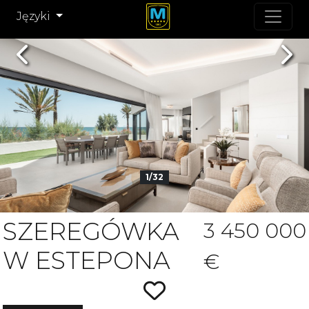
Języki
Previous
Nex
1/32
SZEREGÓWKA
3 450 000
W ESTEPONA
€