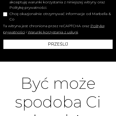
akceptuję warunki korzystania z niniejszej witryny oraz
Politykę prywatności.
Chcę okazjonalnie otrzymywać informacje od Marbella &
Co
Ta witryna jest chroniona przez reCAPTCHA oraz
Politykę
prywatności
i
Warunki korzystania z usługi
.
PRZEŚLIJ
Być może
spodoba Ci