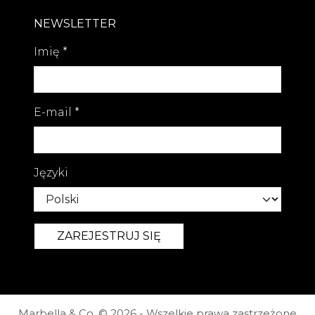
NEWSLETTER
Imię
*
E-mail
*
Języki
Marbella & Co. © 2026 - Wszelkie prawa zastrzeżone