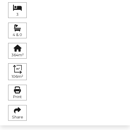
3
4 & 0
364m²
106m²
Print
Share