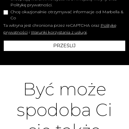
Politykę prywatności.
Chcę okazjonalnie otrzymywać informacje od Marbella &
Co
Ta witryna jest chroniona przez reCAPTCHA oraz
Politykę
prywatności
i
Warunki korzystania z usługi
.
PRZEŚLIJ
Być może
spodoba Ci