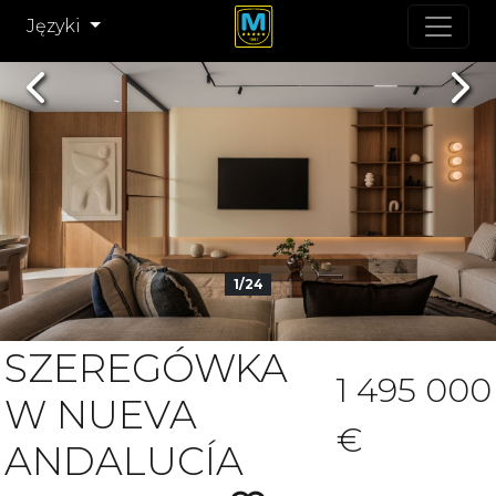
Języki
Previous
Nex
1/24
SZEREGÓWKA
1 495 000
W NUEVA
€
ANDALUCÍA