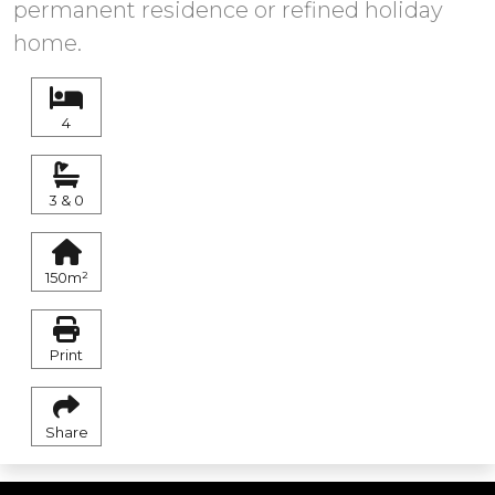
permanent residence or refined holiday
home.
4
3 & 0
150m²
Print
Share