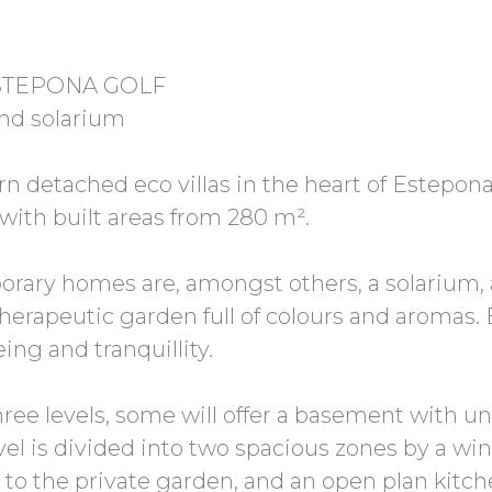
STEPONA GOLF
nd solarium
detached eco villas in the heart of Estepona
ith built areas from 280 m².
ary homes are, amongst others, a solarium, a
erapeutic garden full of colours and aromas.
eing and tranquillity.
 three levels, some will offer a basement with
vel is divided into two spacious zones by a wi
d to the private garden, and an open plan kitc