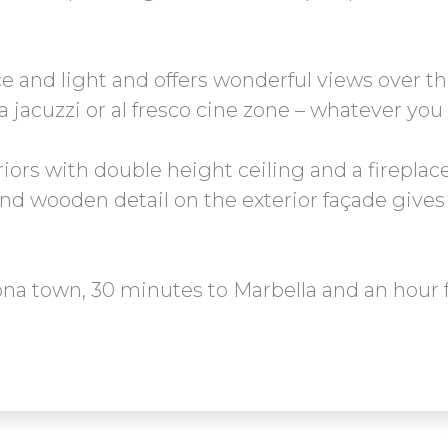
ace and light and offers wonderful views over t
r a jacuzzi or al fresco cine zone – whatever yo
eriors with double height ceiling and a fireplac
nd wooden detail on the exterior façade gives t
ona town, 30 minutes to Marbella and an hour