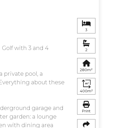
3
 Golf with 3 and 4
2
280m²
 private pool, a
 Everything about these
400m²
 underground garage and
Print
nter garden: a lounge
hen with dining area