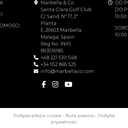
A
Marbella & Co
OD P
Santa Clara Golf Club
DO P
I
C/. Sand, Nº 17, 2ª
10:00 
Planta
OMOŚCI
SOBO
E-29603 Marbella
10:00 
Malaga, Spain
Reg No. (NIF)
B93516185
+48 221 530 548
+34 952 865 525
info@marbellaco.com
Polityka plików cookie
-
Nota prawna
-
Polityka
prywatności