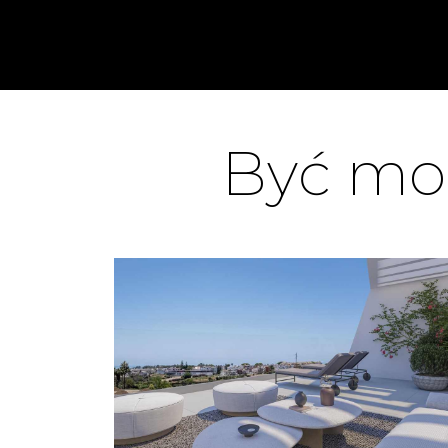
Być moż