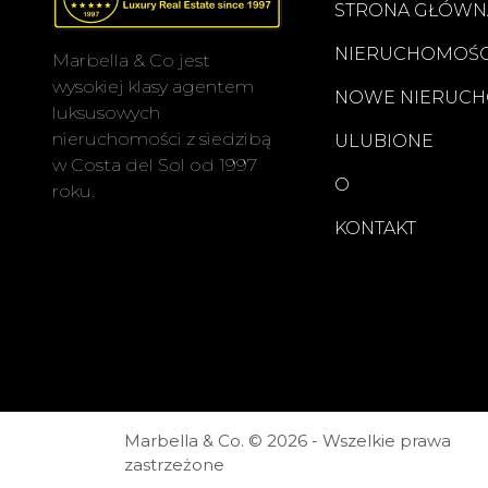
STRONA GŁÓWN
NIERUCHOMOŚC
Marbella & Co jest
wysokiej klasy agentem
NOWE NIERUCH
luksusowych
nieruchomości z siedzibą
ULUBIONE
w Costa del Sol od 1997
O
roku.
KONTAKT
Marbella & Co. © 2026 - Wszelkie prawa
zastrzeżone