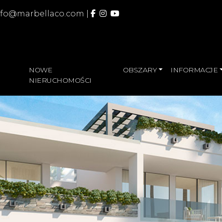
nfo@marbellaco.com
|
NOWE
OBSZARY
INFORMACJE
NIERUCHOMOŚCI