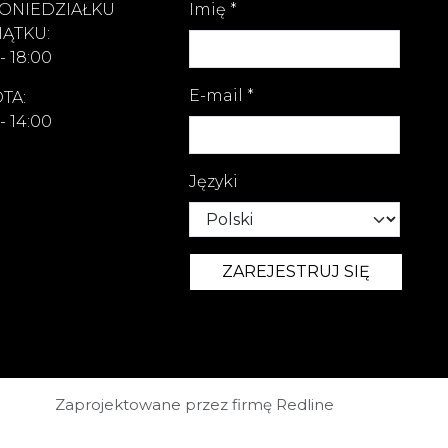
ONIEDZIAŁKU
Imię
*
IĄTKU:
- 18:00
E-mail
*
TA:
- 14:00
Języki
Zaprojektowane przez firmę Redline