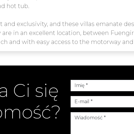
nd hot tub.
 and exclusivity, and these villas emanate de
ey are in an excellent location, between Fueng
 Ci się
homość?