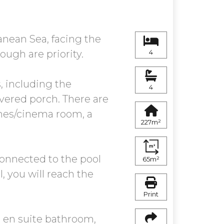
nean Sea, facing the
ough are priority.
4
s, including the
4
overed porch. There are
ames/cinema room, a
227m²
 connected to the pool
65m²
, you will reach the
Print
s en suite bathroom,