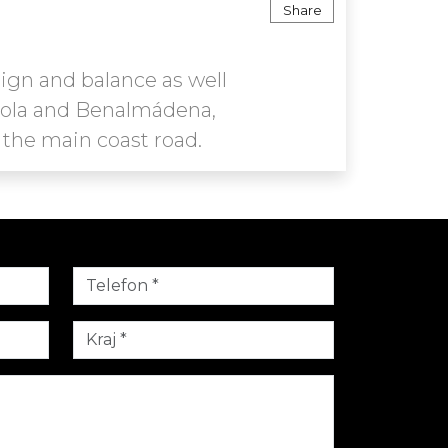
Share
sign and balance as well
irola and Benalmádena,