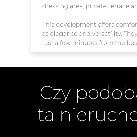
dressing area, private terrace a
This development offers comfort
as elegance and versatility. Th
Czy podoba
ta nieruc