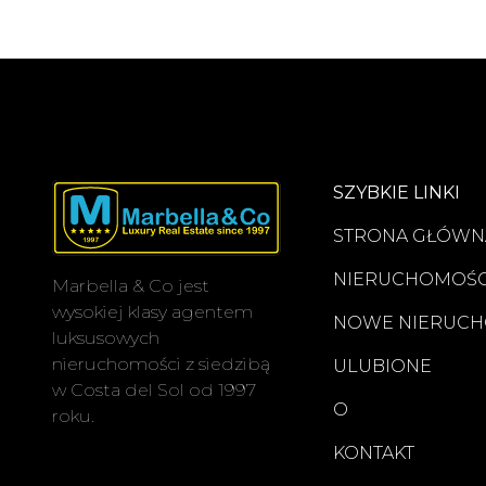
SZYBKIE LINKI
STRONA GŁÓWN
NIERUCHOMOŚC
Marbella & Co jest
wysokiej klasy agentem
NOWE NIERUCH
luksusowych
nieruchomości z siedzibą
ULUBIONE
w Costa del Sol od 1997
O
roku.
KONTAKT