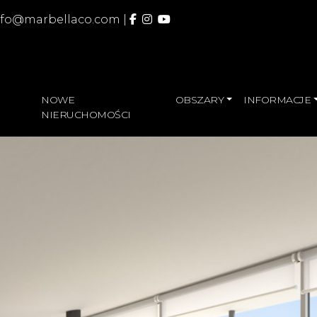
nfo@marbellaco.com
|
NOWE
OBSZARY
INFORMACJE
NIERUCHOMOŚCI