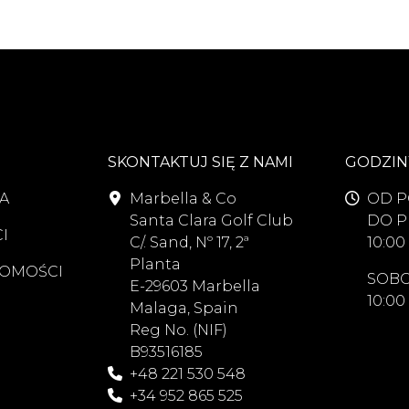
SKONTAKTUJ SIĘ Z NAMI
GODZIN
A
Marbella & Co
OD P
Santa Clara Golf Club
DO P
I
C/. Sand, Nº 17, 2ª
10:00 
Planta
OMOŚCI
SOBO
E-29603 Marbella
10:00 
Malaga, Spain
Reg No. (NIF)
B93516185
+48 221 530 548
+34 952 865 525