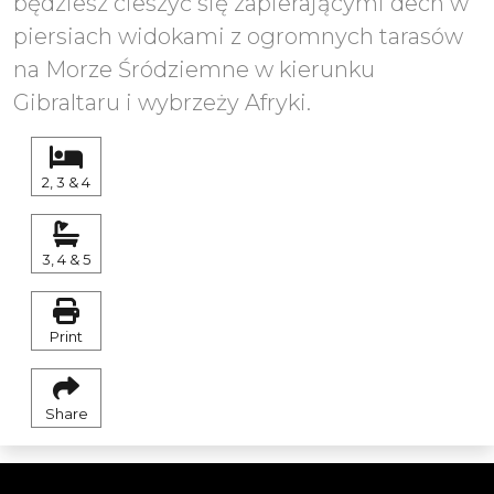
będziesz cieszyć się zapierającymi dech w
piersiach widokami z ogromnych tarasów
na Morze Śródziemne w kierunku
Gibraltaru i wybrzeży Afryki.
2, 3 & 4
3, 4 & 5
Print
Share