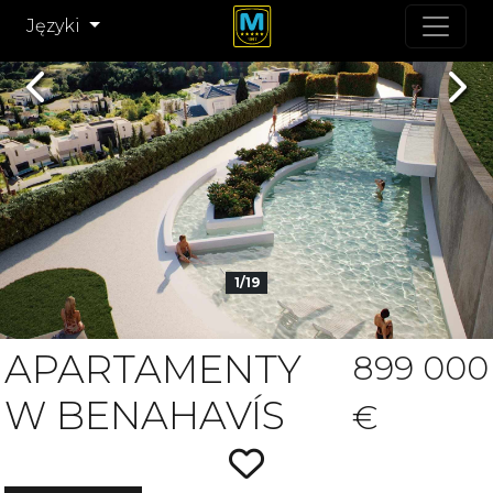
Języki
Previous
Nex
1/19
APARTAMENTY
899 000
W BENAHAVÍS
€