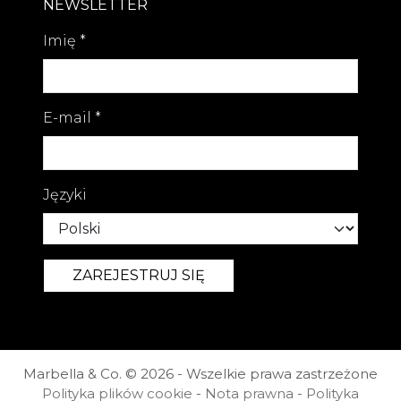
NEWSLETTER
Imię
*
E-mail
*
Języki
Marbella & Co. © 2026 - Wszelkie prawa zastrzeżone
Polityka plików cookie
-
Nota prawna
-
Polityka