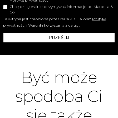
Politykę prywatności.
Chcę okazjonalnie otrzymywać informacje od Marbella &
Co
Ta witryna jest chroniona przez reCAPTCHA oraz
Politykę
prywatności
i
Warunki korzystania z usługi
.
PRZEŚLIJ
Być może
spodoba Ci
się także