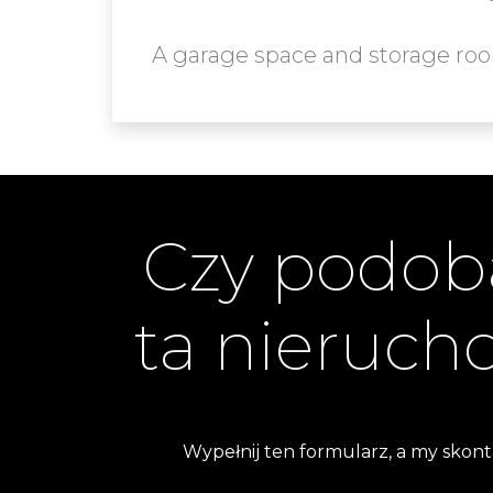
A garage space and storage room
Czy podoba
ta nieruc
Wypełnij ten formularz, a my skont