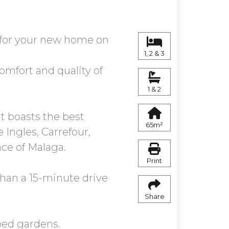
e for your new home on
1, 2 & 3
omfort and quality of
1 & 2
t boasts the best
65m²
 Ingles, Carrefour,
nce of Malaga.
Print
 than a 15-minute drive
Share
ped gardens.