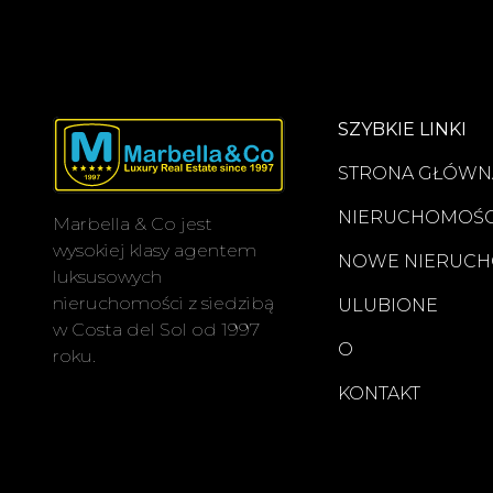
SZYBKIE LINKI
STRONA GŁÓWN
NIERUCHOMOŚC
Marbella & Co jest
wysokiej klasy agentem
NOWE NIERUCH
luksusowych
nieruchomości z siedzibą
ULUBIONE
w Costa del Sol od 1997
O
roku.
KONTAKT