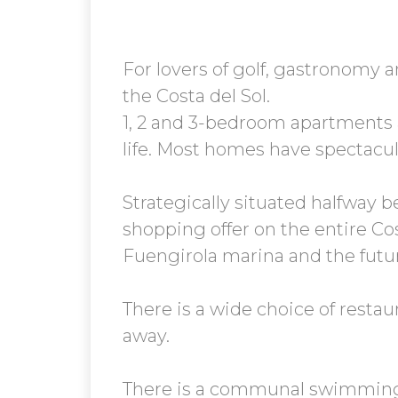
For lovers of golf, gastronomy 
the Costa del Sol.
1, 2 and 3-bedroom apartments a
life. Most homes have spectacul
Strategically situated halfway
shopping offer on the entire Cos
Fuengirola marina and the futur
There is a wide choice of restau
away.
There is a communal swimming p