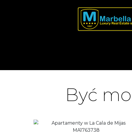
Być moż