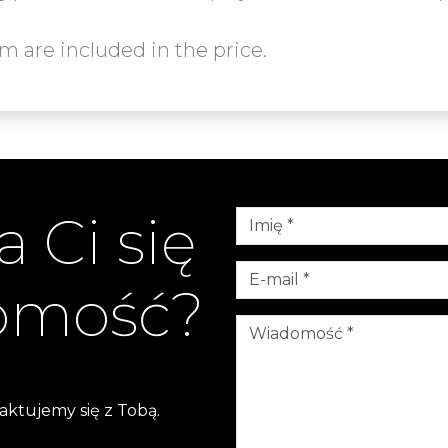
 are included in the price.
 Ci się
homość?
aktujemy się z Tobą.