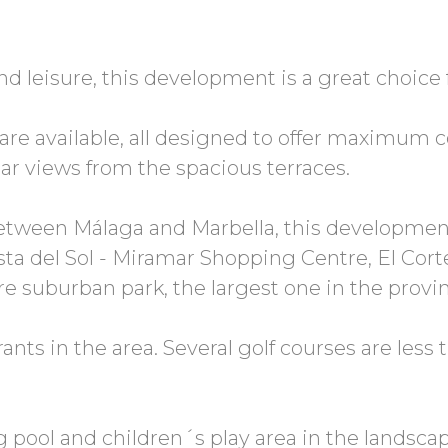
and leisure, this development is a great choic
re available, all designed to offer maximum c
ar views from the spacious terraces.
 between Málaga and Marbella, this developmen
ta del Sol - Miramar Shopping Centre, El Corte
e suburban park, the largest one in the provi
rants in the area. Several golf courses are less
ool and children´s play area in the landsca