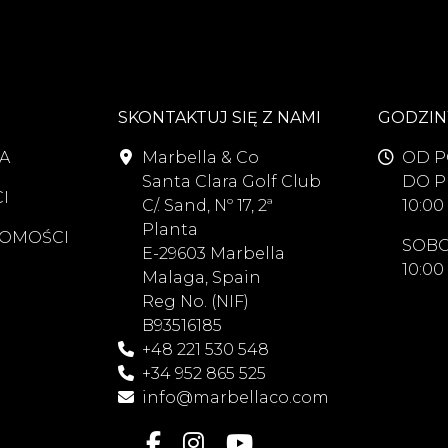
SKONTAKTUJ SIĘ Z NAMI
GODZIN
A
Marbella & Co
OD P
Santa Clara Golf Club
DO P
I
C/. Sand, Nº 17, 2ª
10:00 
Planta
OMOŚCI
SOBO
E-29603 Marbella
10:00 
Malaga, Spain
Reg No. (NIF)
B93516185
+48 221 530 548
+34 952 865 525
info@marbellaco.com