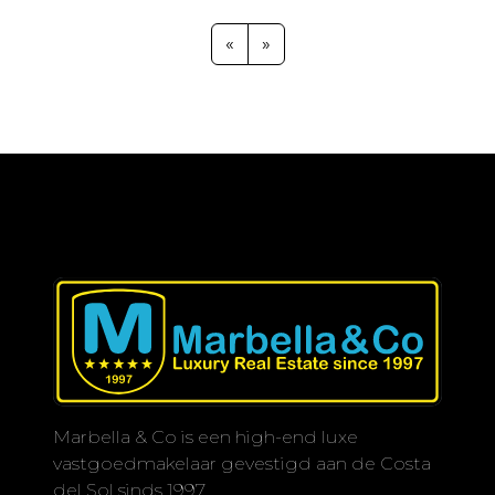
een berging.
«
»
Marbella & Co is een high-end luxe
vastgoedmakelaar gevestigd aan de Costa
del Sol sinds 1997.