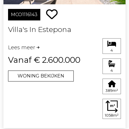
MCO1116143
Villa's In Estepona
Lees meer
4
Vanaf € 2.600.000
4
WONING BEKIJKEN
389m²
1058m²