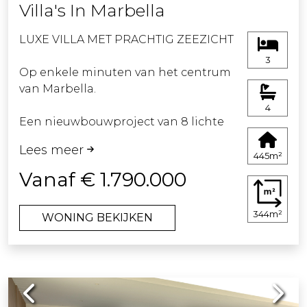
Villa's In Marbella
investeringen en vakantiewoningen!
LUXE VILLA MET PRACHTIG ZEEZICHT
3
Op enkele minuten van het centrum
van Marbella.
4
Een nieuwbouwproject van 8 lichte
moderne villa's met top kwaliteit
Lees meer
details zoals
445m²
Vanaf € 1.790.000
- Houten vloeren op de eerste
verdieping
344m²
WONING BEKIJKEN
- Een lift van de kelder naar het
dakterras
Previous
Next
- Vloerverwarming