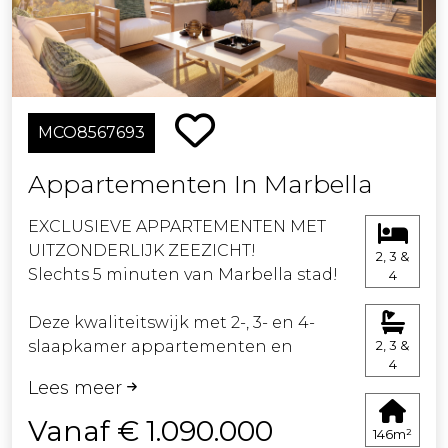
en de bergen bieden.
Parkeerplaatsen in de ondergrondse
garage en opslagruimten kunnen als
optionele extra's worden gekocht.
MCO8567693
Appartementen In Marbella
EXCLUSIEVE APPARTEMENTEN MET
UITZONDERLIJK ZEEZICHT!
2, 3 &
Slechts 5 minuten van Marbella stad!
4
Deze kwaliteitswijk met 2-, 3- en 4-
slaapkamer appartementen en
2, 3 &
4
duplex penthouses, ligt op een
Lees meer
hooggelegen positie bovenaan de
prestigieuze 18-holes golfbaan van
Vanaf € 1.090.000
146m²
Santa Clara.