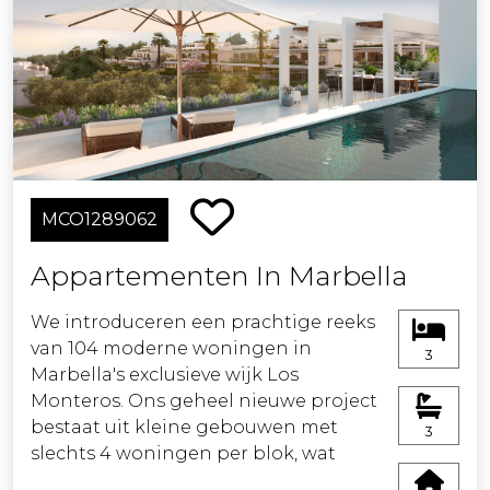
directe toegang tot een solarium. Alle
woningen hebben grote terrassen en
een indrukwekkend panoramisch
uitzicht op de Middellandse Zee. De
woningen worden volledig uitgerust
opgeleverd, met materialen van
topkwaliteit en een prachtige
afwerking, klaar om in te trekken. Ze
MCO1289062
omvatten ook een ondergrondse
parkeerplaats en een berging per
Appartementen In Marbella
woning. Privé urbanisatie met 24-uurs
beveiliging en grote
We introduceren een prachtige reeks
gemeenschappelijke ruimtes, met
van 104 moderne woningen in
3
twee zwembaden, solarium, tropische
Marbella's exclusieve wijk Los
tuinen en een fitnessruimte.
Monteros. Ons geheel nieuwe project
bestaat uit kleine gebouwen met
3
slechts 4 woningen per blok, wat
zorgt voor een gezellige en private