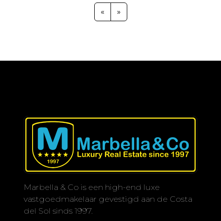
ontspannende sfeer. Het complex
«
»
biedt resortachtige faciliteiten, zoals
binnen- en buitenzwembaden, een
spa, fitnessruimte, coworking-ruimte
en een exclusieve lounge voor
bewoners. Elk detail is zorgvuldig
doordacht om een evenwichtige
levensstijl te bieden waarin comfort,
natuur en elegantie samenkomen.
Een unieke kans om te genieten van
het beste van de Costa del Sol.
.
Marbella & Co is een high-end luxe
vastgoedmakelaar gevestigd aan de Costa
del Sol sinds 1997.