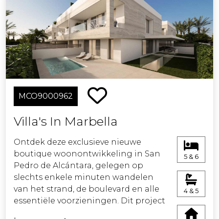
bevorderd voor het plezier van de
bewoners.
MCO9000962
Villa's In Marbella
Ontdek deze exclusieve nieuwe
boutique woonontwikkeling in San
5 & 6
Pedro de Alcántara, gelegen op
slechts enkele minuten wandelen
van het strand, de boulevard en alle
4 & 5
essentiële voorzieningen. Dit project
combineert eigentijdse architectuur