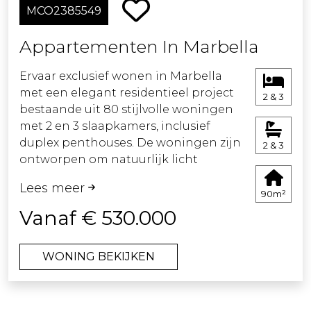
MCO2385549
Appartementen In Marbella
Ervaar exclusief wonen in Marbella
met een elegant residentieel project
2 & 3
bestaande uit 80 stijlvolle woningen
met 2 en 3 slaapkamers, inclusief
duplex penthouses. De woningen zijn
2 & 3
ontworpen om natuurlijk licht
maximaal te benutten en naadloos op
Lees meer
te gaan in het mediterrane landschap.
90m²
Elke woning beschikt over ruime
Vanaf € 530.000
terrassen, open plattegronden en
hoogwaardige afwerkingen. Geniet
WONING BEKIJKEN
van de frisse zeebries en het vrije
uitzicht vanaf je eigen buitenruimte.
De aangelegde tuinen met inheemse
planten creëren een rustige en