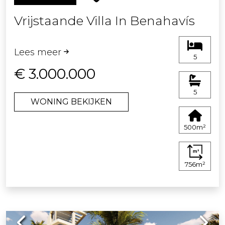
Vrijstaande Villa In Benahavís
Lees meer
5
€ 3.000.000
5
WONING BEKIJKEN
500m²
756m²
Previous
Next