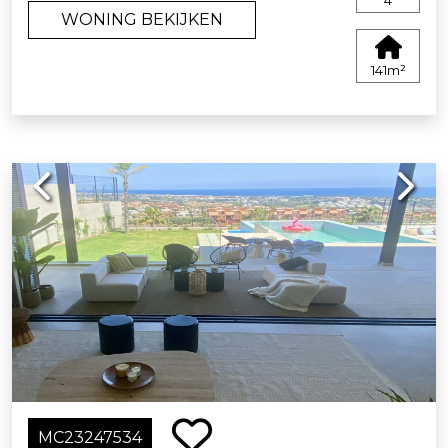
4
WONING BEKIJKEN
141m²
Previous
Next
MC23247534