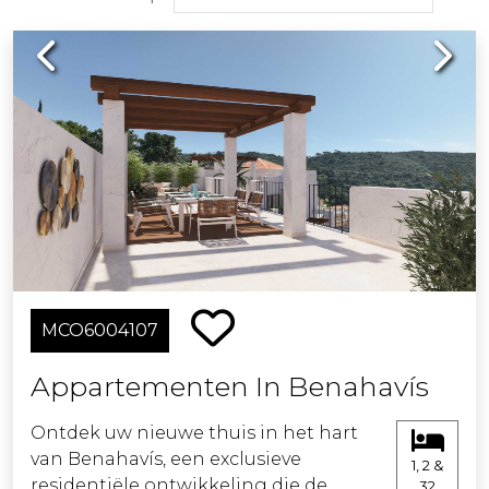
Previous
Next
MCO6004107
Appartementen In Benahavís
Ontdek uw nieuwe thuis in het hart
van Benahavís, een exclusieve
1, 2 &
residentiële ontwikkeling die de
32