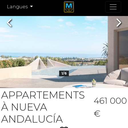
Langues
Previous
Nex
1/6
APPARTEMENTS
461 000
À NUEVA
€
ANDALUCÍA