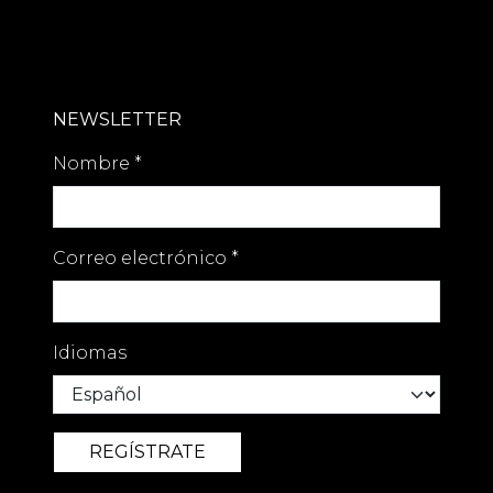
aficionados al golf tienen fácil acceso
a varios campos de renombre; la
prestigiosa instalación de cinco
estrellas Finca Cortesin está a solo
unos minutos.
NEWSLETTER
Nombre
*
Correo electrónico
*
Idiomas