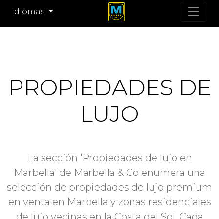
Idiomas
PROPIEDADES DE
LUJO
La sección 'Propiedades de lujo en
Marbella' de Marbella & Co enumera una
selección de propiedades de lujo premium
en venta en Marbella y zonas residenciales
de lujo vecinas en la Costa del Sol. Cada