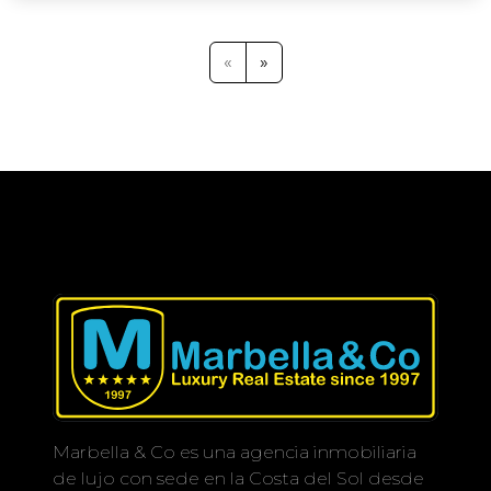
garantizan estilo y funcionalidad,
sus alrededores naturales, ofreciendo
ofreciendo un estilo de vida
una experiencia de vida excepcional.
verdaderamente lujoso.
«
»
Además de los espacios habitables, la
Para maximizar el espacio, la villa
villa cuenta con un amplio sótano sin
incorpora una distribución
terminar, con gran potencial para
inteligente de las habitaciones que
personalización. Ya sea que sueñes
mejora la luz natural y la ventilación,
con un gimnasio en casa, una sala de
manteniendo un bajo consumo de
cine, un área de juegos, una bodega
energía y confort durante todo el
o cualquier otra mejora en el estilo de
año. Las grandes ventanas no solo
vida, el espacio está listo para
aumentan la eficiencia energética,
adaptarse a tus necesidades.
sino que también crean una
conexión fluida entre los espacios
Ubicada a solo unos minutos en
interiores y exteriores, perfectamente
coche de Estepona y La Duquesa
adaptada al clima y estilo de vida
Marina, y a poca distancia del Casares
mediterráneo.
Costa Golf Club. Disfruta de
Marbella & Co es una agencia inmobiliaria
caminatas o paseos en bicicleta por
de lujo con sede en la Costa del Sol desde
El amplio vestíbulo de entrada da la
los pintorescos senderos naturales,