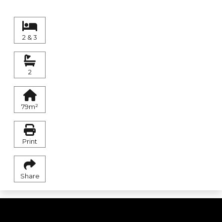
2 & 3
2
79m²
Print
Share