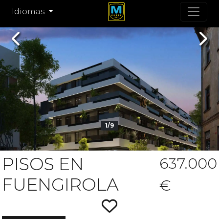
Idiomas
Previous
Nex
1/9
PISOS EN
637.000
FUENGIROLA
€