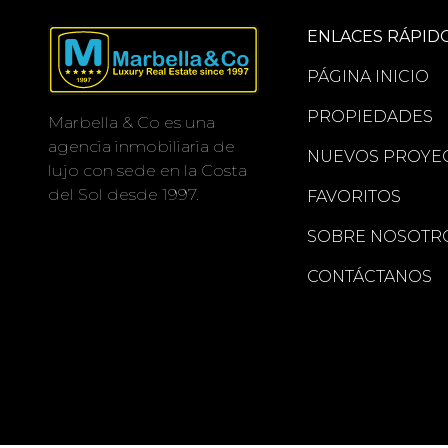
ENLACES RÁPID
PÁGINA INICIO
PROPIEDADES
Marbella & Co es una
agencia inmobiliaria de
NUEVOS PROYE
lujo con sede en la Costa
del Sol desde 1997.
FAVORITOS
SOBRE NOSOTR
CONTÁCTANOS