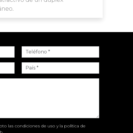
áneo.
to las condiciones de uso y la política de
b.