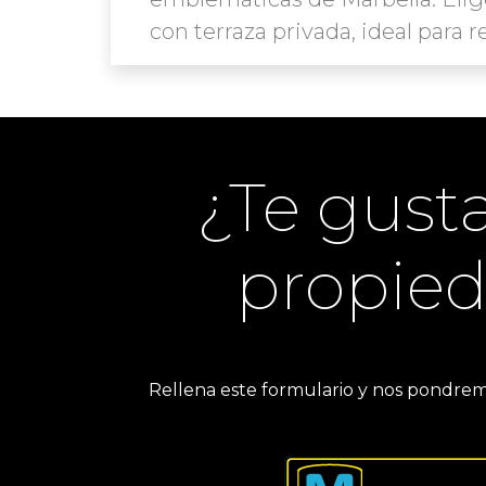
con terraza privada, ideal para 
¿Te gusta
propie
Rellena este formulario y nos pondrem