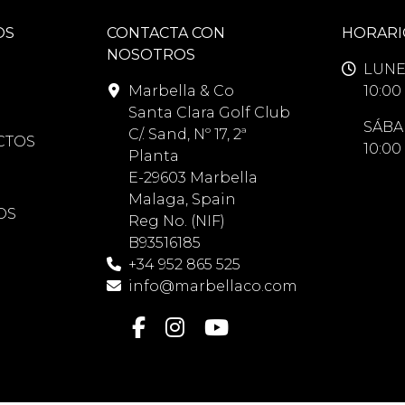
OS
CONTACTA CON
HORARI
NOSOTROS
LUNE
Marbella & Co
10:00 
Santa Clara Golf Club
SÁBA
C/. Sand, Nº 17, 2ª
CTOS
10:00 
Planta
E-29603 Marbella
Malaga, Spain
OS
Reg No. (NIF)
B93516185
+34 952 865 525
info@marbellaco.com