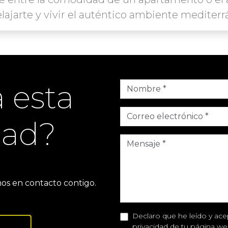
relajarte y vivir el auténtico ambiente mediterr
 esta
dad?
os en contacto contigo.
Declaro que he leído y acep
privacidad de tu página we