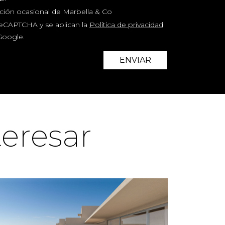
ación ocasional de Marbella & Co
 reCAPTCHA y se aplican la
Política de privacidad
oogle.
ENVIAR
eresar