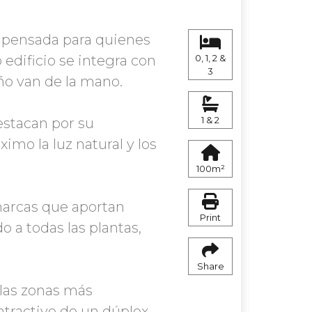
 pensada para quienes
 edificio se integra con
0, 1, 2 &
3
eño van de la mano.
1 & 2
estacan por su
imo la luz natural y los
100m²
marcas que aportan
Print
 a todas las plantas,
Share
 las zonas más
atractivo de un dúplex