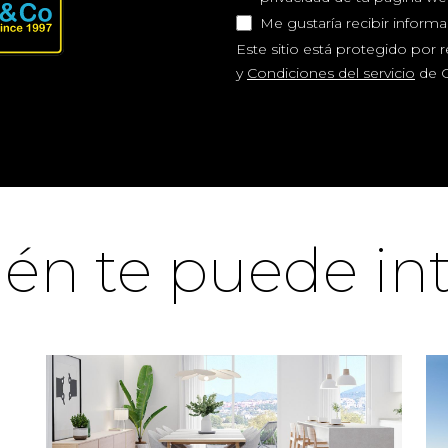
Me gustaría recibir inform
Este sitio está protegido por
y
Condiciones del servicio
de G
én te puede int