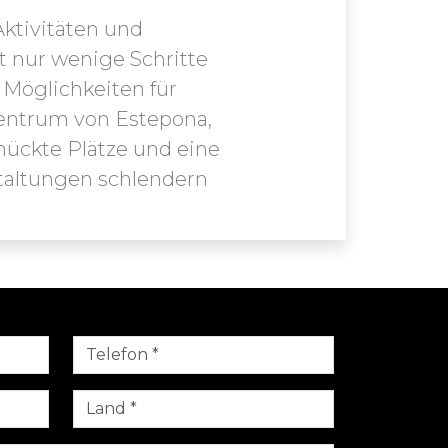
ktivitäten und
t nur wenige Schritte
 Möglichkeiten für
zentrum von Estepona,
mückte Plätze und eine
staltungen schlendern