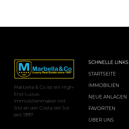
SCHNELLE LINKS
STARTSEITE
IMMOBILIEN
Marbella & Co ist ein High-
End-Luxus-
NEUE ANLAGEN
Immobilienmakler mit
Sitz an der Costa del Sol
FAVORITEN
seit 1997.
ÜBER UNS