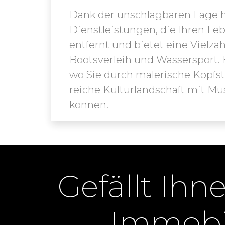
Dank der unschlagbaren Lage ha
Dienstleistungen, die Ihren Leb
entfernt und bietet eine Vielza
Bootsverleih und Wassersport. 
wo Sie durch malerische Kopfs
reiche Kulturlandschaft mit M
können.
Gefällt Ihn
Immobi