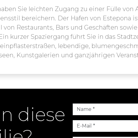
ben Sie leichten Zugang zu einer Fülle von A
ensstil bereichern. Der Hafen von Estepona is
hl von Restaurants, Bars und Geschäften sowie
Ein kurzer Spaziergang führt Sie in das Stadt
teinpflasterstraßen, lebendige, blumengesch
useen, Kunstgalerien und ganzjährigen Veran
en diese
lie?