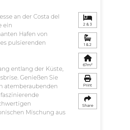
esse an der Costa del
e ein
2 & 3
anten Hafen von
des pulsierenden
1 & 2
67m²
ang entlang der Küste,
brise. Genießen Sie
nen atemberaubenden
Print
 faszinierende
ochwertigen
Share
monischen Mischung aus