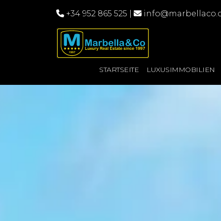
+34 952 865 525
|
info@marbellaco
STARTSEITE
LUXUSIMMOBILIEN