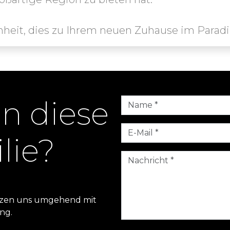
nheit, dies zu Ihrem neuen Zuhause im Parad
en diese
lie?
setzen uns umgehend mit
ng.