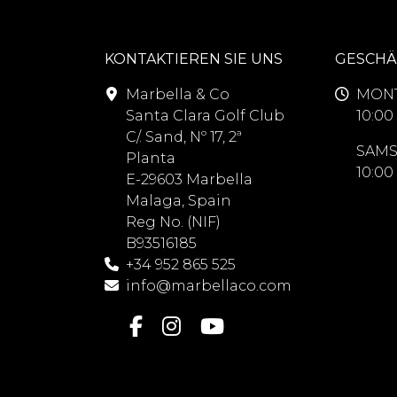
KONTAKTIEREN SIE UNS
GESCHÄ
Marbella & Co
MONT
Santa Clara Golf Club
10:00 
C/. Sand, Nº 17, 2ª
SAMS
Planta
10:00 
E-29603 Marbella
Malaga, Spain
Reg No. (NIF)
B93516185
+34 952 865 525
info@marbellaco.com