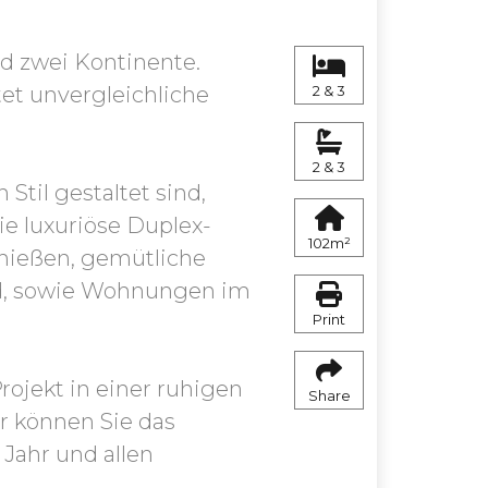
d zwei Kontinente.
tet unvergleichliche
2 & 3
2 & 3
til gestaltet sind,
e luxuriöse Duplex-
102m²
enießen, gemütliche
nd, sowie Wohnungen im
Print
ojekt in einer ruhigen
Share
r können Sie das
Jahr und allen