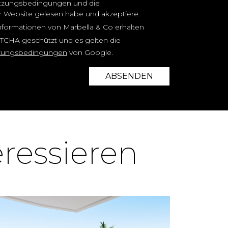
 Nutzungsbedingungen und die
er Website gelesen habe und akzeptiere.
nformationen von Marbella & Co erhalten
PTCHA geschützt und es gelten die
zungsbedingungen
von Google.
ABSENDEN
eressieren