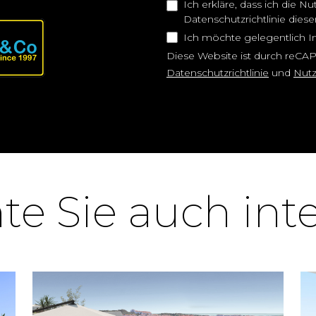
Ich erkläre, dass ich die
Datenschutzrichtlinie dies
Ich möchte gelegentlich I
Diese Website ist durch reCA
Datenschutzrichtlinie
und
Nut
e Sie auch int