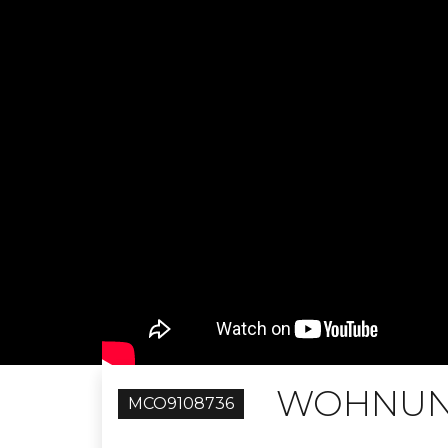
WOHNUNG
MCO9108736