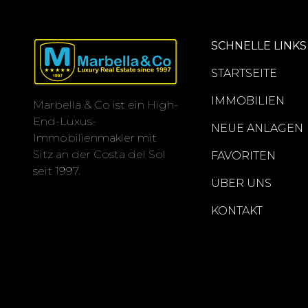
SCHNELLE LINKS
STARTSEITE
IMMOBILIEN
Marbella & Co ist ein High-
End-Luxus-
NEUE ANLAGEN
Immobilienmakler mit
Sitz an der Costa del Sol
FAVORITEN
seit 1997.
ÜBER UNS
KONTAKT