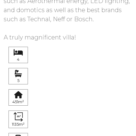
such as Aerothermal energy, LED lighting,
and domotics as well as the best brands
such as Technal, Neff or Bosch.
4
5
451m²
1135m²