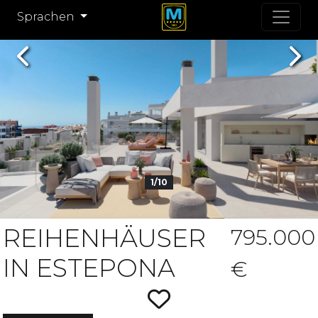
Sprachen
Previous
Nex
1/10
REIHENHÄUSER
795.000
IN ESTEPONA
€