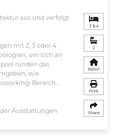
tektur aus und verfolgt
3 & 4
n mit 2, 3 oder 4
2
pologien, um sich an
gpool runden das
192m²
umgeben, wie
oworking-Bereich...
Print
 der Ausstattungen
Share