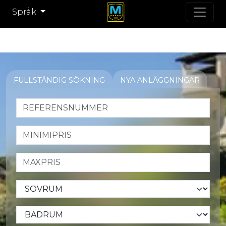
Språk
FULLSTÄNDIG SÖKNING
NYA ANLÄGGNINGAR