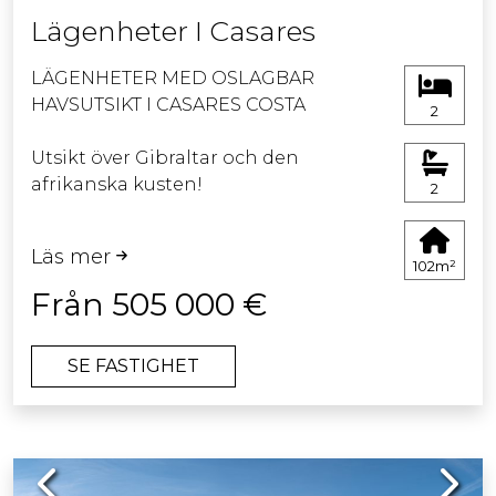
Lägenheter I Casares
LÄGENHETER MED OSLAGBAR
HAVSUTSIKT I CASARES COSTA
2
Utsikt över Gibraltar och den
afrikanska kusten!
2
Stora lägenheter med 2 och 3 sovrum
Läs mer
med generösa terrasser på 41 m² där
102m²
du kan njuta av den fantastiska
Från 505 000 €
utsikten över havet och bergen.
Takvåningar med 61 m² stora terrasser
SE FASTIGHET
har 360 graders utsikt över havet och
bergen.
Komplexet kommer att ha ett gym, en
Previous
Next
social klubb och en gemensam