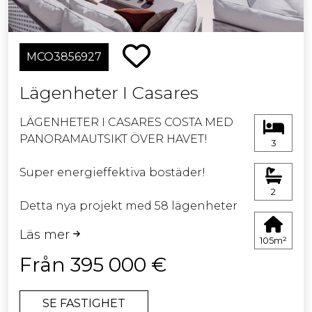
MCO3856927
Lägenheter I Casares
LÄGENHETER I CASARES COSTA MED
PANORAMAUTSIKT ÖVER HAVET!
3
Super energieffektiva bostäder!
2
Detta nya projekt med 58 lägenheter
har ett idealiskt läge nära stranden
Läs mer
och Doña Julia Golfs klubbhus i
105m²
Casares Costa mellan Sotogrande och
Från 395 000 €
Estepona.
SE FASTIGHET
Det finns ett urval av 2- och 3-