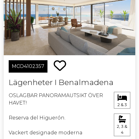
exklusivt för de boende där det är
möjligt att koppla av och njuta av
havsutsikten och poolen.
Detta är en av de sista möjligheterna
att förvärva en nybyggd fastighet i
centrala Estepona så nära havet.
MCO4102357
Lägenheter I Benalmadena
OSLAGBAR PANORAMAUTSIKT ÖVER
HAVET!
2 & 3
Reserva del Higuerón.
2, 3 &
Vackert designade moderna
4