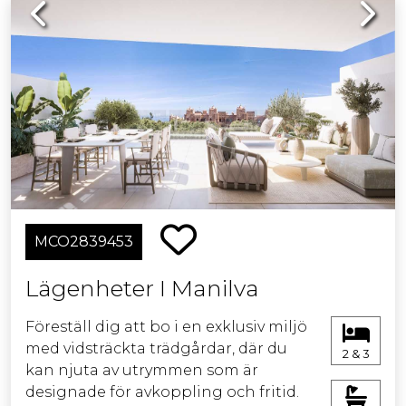
Previous
Next
MCO2839453
Lägenheter I Manilva
Föreställ dig att bo i en exklusiv miljö
med vidsträckta trädgårdar, där du
2 & 3
kan njuta av utrymmen som är
designade för avkoppling och fritid.