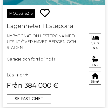
MCO5316215
Lägenheter I Estepona
NYBYGGNATION I ESTEPONA MED
UTSIKT ÖVER HAVET, BERGEN OCH
1, 2, 3
STADEN
& 4
Garage och förråd ingår!
1 & 2
Detta nya projekt ligger i ett nytt
Läs mer
bostadsområde i Estepona nära
58m²
affärer, stormarknader, restauranger,
Från 384 000 €
idrottsplatser, hälsocenter och skolor.
SE FASTIGHET
Lägenheterna har ett fantastiskt läge
och har privilegierad utsikt över havet,