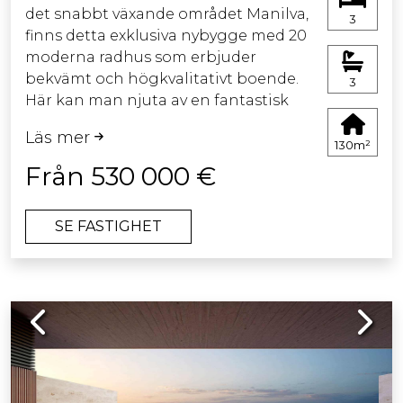
det snabbt växande området Manilva,
3
Alla bostäder ligger i sydostläge.
finns detta exklusiva nybygge med 20
moderna radhus som erbjuder
bekvämt och högkvalitativt boende.
3
Här kan man njuta av en fantastisk
utsikt över Medelhavet och de gröna
Läs mer
kullarna varje dag. Arkitekturen
130m²
kombinerar naturliga material som
Från 530 000 €
sten och trä med rena linjer och
varma, eleganta ytor.
SE FASTIGHET
Varje bostad har minst 128 m² boyta,
ett ljust och rymligt vardagsrum med
stora fönster, ett öppet kök med
Previous
Next
köksö och material av hög kvalitet. På
övervåningen finns tre sovrum och
två stilfulla badrum. Hörnhusen
erbjuder extra lyx: ett fjärde sovrum
med badrum på bottenvåningen