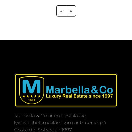
tillgängliga. Här finns faciliteter såsom
en 24-timmars concierge tjänst,
«
»
inomhus och utomhuspooler, Jacuzzi,
en lyxig hälsoklubb, bar, restaurang,
ridcenter med stall, affärscentrum och
en organisk marknad med färska
råvaror från lokala jordbrukare och
trädgårdar som ligger inom området.
Alla dessa anläggningar är
uteslutande avsedda för detta privata
bostadsområdet. Hemmen är
designade av en känd arkitekt med
den senaste tekniken och de högsta
specifikationerna för att garantera
maximal komfort och
Marbella & Co är en förstklassig
energieffektivitet.
lyxfastighetsmäklare som är baserad på
Costa del Sol sedan 1997.