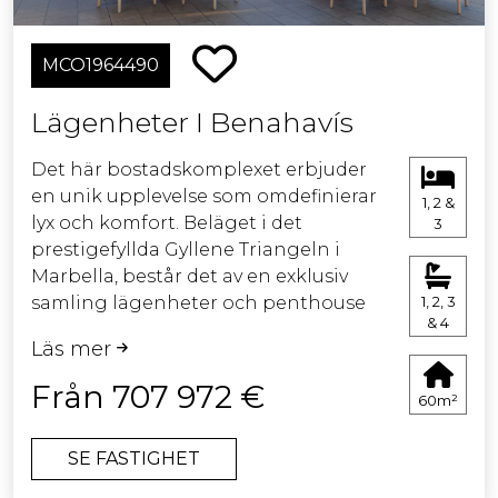
service och allt som behövs för
vardagen.
MCO1964490
Dessutom finns möjlighet till
Lägenheter I Benahavís
uthyrningsservice – perfekt för
investerare eller bostadsägare som
Det här bostadskomplexet erbjuder
vill generera hyresintäkter.
en unik upplevelse som omdefinierar
1, 2 &
lyx och komfort. Beläget i det
3
prestigefyllda Gyllene Triangeln i
Marbella, består det av en exklusiv
samling lägenheter och penthouse
1, 2, 3
& 4
som kombinerar resortliv med
Läs mer
problemfritt ägande. Residensen är
fullt möblerade och erbjuder
Från 707 972 €
60m²
förstklassig hotellservice,
professionellt förvaltad enligt höga
SE FASTIGHET
standarder. Det finns tillgång till
exceptionella bekvämligheter,