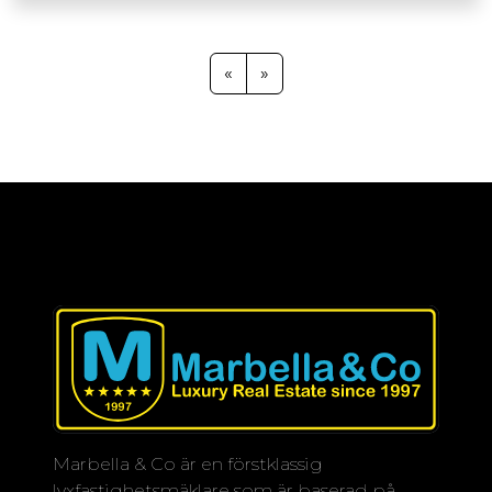
elegant designade utrymmen och en
sofistikerad livsstil. Omgivet av
imponerande natursköna
«
»
omgivningar och en lugn atmosfär är
det det perfekta uttrycket för den
marbellanska livsstilen. Marbella har
erkänts av Forbes som en av Europas
bästa destinationer och etablerar sig
som en idealisk plats att bo eller
investera i. Detta projekt uppfyller inte
bara förväntningarna, utan överträffar
dem. Varje detalj har noggrant tänkts
igenom för att erbjuda en
oöverträffad boendeupplevelse. En
unik möjlighet att bli en del av en
ikonisk destination.
Marbella & Co är en förstklassig
lyxfastighetsmäklare som är baserad på