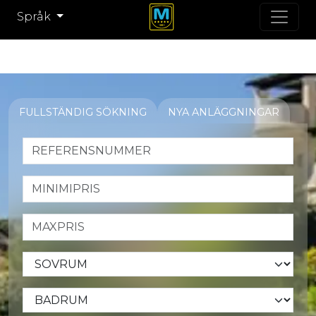
Språk
FULLSTÄNDIG SÖKNING
NYA ANLÄGGNINGAR