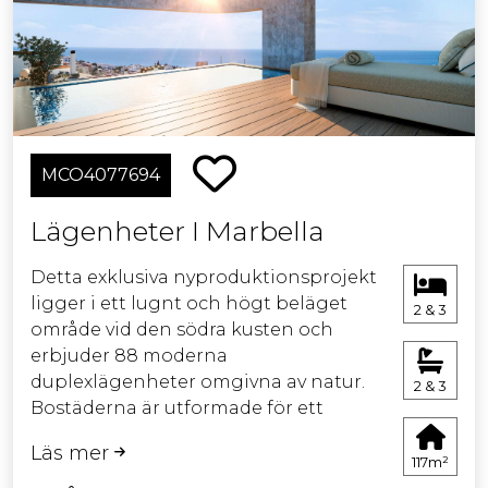
MCO4077694
Lägenheter I Marbella
Detta exklusiva nyproduktionsprojekt
ligger i ett lugnt och högt beläget
2 & 3
område vid den södra kusten och
erbjuder 88 moderna
duplexlägenheter omgivna av natur.
2 & 3
Bostäderna är utformade för ett
modernt liv i harmoni med
Läs mer
omgivningen och finns med 2 eller 3
117m²
sovrum. Vissa enheter med 3 sovrum