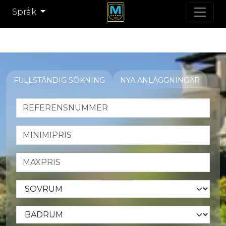
Språk
FULLSTÄNDIG SÖKNING
NYA ANLÄGGNINGAR