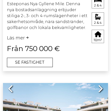
Esteponas Nya Gyllene Mile. Denna
2 & 4
nya bostadsanläggning erbjuder
stiliga 2-, 3- och 4-rumslägenheter i ett
säkerhetsområde, nära sandstränder,
2 & 4
golfbanor och lokala bekvämligheter.
Varje enhet kombinerar lyx,
Läs mer
funktionalitet och hållbarhet med
112m²
eleganta interiörer och rymliga
Från 750 000 €
terrasser. Invånarna njuter av enkel
tillgång till fritidsaktiviteter och en
SE FASTIGHET
bekväm, avslappnad livsstil. Upptäck
ditt nya hem och lev det liv du
förtjänar!
Previous
Next