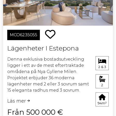
tillgång till terrasser där de boende
kan njuta av utsikten över havet,
bergen och staden.
Beläget bara några minuter från
MCO6235055
strandpromenaden i centrum av
staden, där alla nödvändiga tjänster,
Lägenheter I Estepona
såsom utbildning, hälsa, fritid, sport
och kommersiella centra ligger i
Denna exklusiva bostadsutveckling
närheten.
ligger i ett av de mest eftertraktade
2 & 3
områdena på Nya Gyllene Milen.
Anläggningen har direkt tillgång från
Projektet erbjuder 36 moderna
vägen och är väl ansluten till alla
lägenheter med 2 eller 3 sovrum samt
2
områden på Costa del Sol.
15 eleganta radhus med 3 sovrum.
De rymliga terrasserna vetter mot
Läs mer
sydväst och erbjuder fantastisk utsikt
94m²
över Medelhavet.
Från 500 000 €
Öppna planlösningar och stora