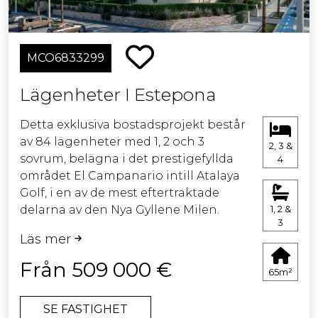
MCO6833299
Lägenheter I Estepona
Detta exklusiva bostadsprojekt består
av 84 lägenheter med 1, 2 och 3
2, 3 &
sovrum, belägna i det prestigefyllda
4
området El Campanario intill Atalaya
Golf, i en av de mest eftertraktade
delarna av den Nya Gyllene Milen.
1, 2 &
3
Läs mer
Den samtida arkitekturen, med rena
linjer och en dominans av vita toner,
Från 509 000 €
65m²
smälter harmoniskt in i den
medelhavsinspirerade omgivningen
SE FASTIGHET
och skapar ett balanserat, ljust och