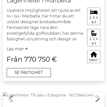
Lägenheter I Marbella
Upptäck möjligheten att njuta av ett
liv i lyx i Marbella, här hittar du ett
2, 3, 4
utsökt designat bostadsområde.
& 5
Fantastiskt läge nära den
prestigefyllda golfklubben, har denna
fastighet utrustning och design av
2, 3, 4
& 5
högsta kvalitet. Välj mellan ett urval av
Läs mer
utsökta lägenheter och eleganta
villor, som alla erbjuder en unik
Från 770 750 €
136m²
boendeupplevelse. Bostäderna på
bottenvåningen har privata pooler,
SE FASTIGHET
och även takvåningarna har ett
spektakulärt solarium och en privat
pool. Villorna är omsorgsfullt
utformade med planlösningar som
Previous
Next
omfattar en pool på bottenvåningen,
en första våning och ett härligt