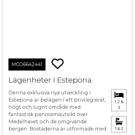
solarium. Njut av "Resort Life"-
tjänsterna som ingår i varje bostad,
vilket garanterar en förhöjd och
konfortabel livsstil. Dessutom finns
det ett brett utbud av tillval
tillgängliga för att anpassa ditt
drömhem efter din egna smak och
preferenser.
MCO6642441
Lägenheter I Estepona
Denna exklusiva nya utveckling i
Estepona är belägen i ett privilegierat,
1, 2 &
högt och lugnt område med
3
fantastisk panoramautsikt över
Medelhavet och de omgivande
bergen. Bostäderna är utformade med
1 & 2