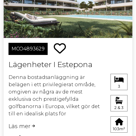
MCO4893629
Lägenheter I Estepona
Denna bostadsanläggning är
belägen i ett privilegierat område,
3
omgiven av några av de mest
exklusiva och prestigefyllda
golfbanorna i Europa, vilket gör det
2 & 3
till en idealisk plats för
golfentusiaster. Dessutom erbjuder
Läs mer
området ett imponerande utbud av
103m²
lyxiga restauranger och hotell som