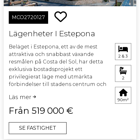
eftertraktat område, där alla tjänster
ligger inom gångavstånd, inklusive
MCO2720127
Estepona marina.
Lägenheter I Estepona
Översikt över blocken:
Block 1 och 2:
Beläget i Estepona, ett av de mest
attraktiva och snabbast växande
2 & 3
Totalt 20 hem:
resmålen på Costa del Sol, har detta
exklusiva bostadsprojekt ett
11 hem i Block 1
privilegierat läge med utmärkta
2
förbindelser till stadens centrum och
9 hem i Block 2
viktiga platser i regionen.
Läs mer
Omgivet av service, natur, stränder och
90m²
Block 3 och 4:
prestigefyllda golfbanor erbjuder det
Från 519 000 €
en idealisk miljö för året-runt-boende.
Totalt 21 hem:
Projektet består av två- och
SE FASTIGHET
trerumslägenheter designade för att
12 hem i Block 3
kombinera komfort, elegans och en