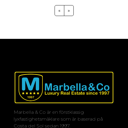
vågorna och den uppfriskande
havsbrisen. Njut av frukosten på ett av
«
»
de trevliga caféerna vid hamnen, där
du kan njuta av den hisnande utsikten
över Medelhavet, Gibraltarklippan,
den afrikanska kusten och de
fascinerande solnedgångarna. Varje
detalj är omsorgsfullt utformad, från
högkvalitativa ytbehandlingar till
moderna bekvämligheter, allt i en
harmonisk blandning av elegans och
funktionalitet.
Beläget på ett oslagbart läge har du
enkel tillgång till en mängd
aktiviteter och tjänster som förbättrar
Marbella & Co är en förstklassig
din livsstil. Estepona Port ligger bara
lyxfastighetsmäklare som är baserad på
några steg bort och erbjuder en rad
Costa del Sol sedan 1997.
matställen, barer och butiker, samt