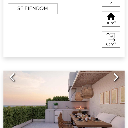
2
SE EIENDOM
98m²
63m²
Previous
Next