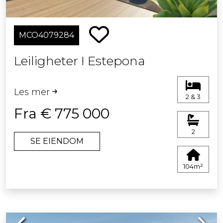
MCO4079284
Leiligheter I Estepona
Les mer
2 & 3
Fra € 775 000
2
SE EIENDOM
104m²
Previous
Next