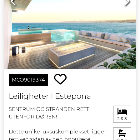
MCO9019374
Leiligheter I Estepona
SENTRUM OG STRANDEN RETT
UTENFOR DØREN!
2 & 3
Dette unike luksuskomplekset ligger
rett ved siden av den populære