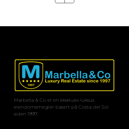
Marbella & Co er en eksklusiv luksus
eiendomsmegler basert på Costa del Sol
siden 1997.