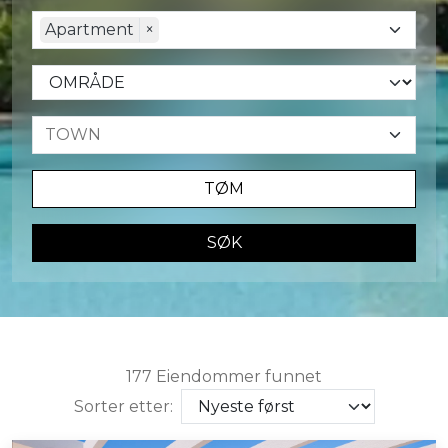
Apartment
×
TØM
SØK
177 Eiendommer funnet
Sorter etter: