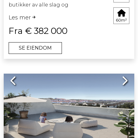
butikker av alle slag og
supermarkeder.
Les mer
60m²
Leiligheter med 1 og 2 soverom og
Fra € 382 000
toppleiligheter med gode terrasser og
vakker utsikt utover havet og fjellene.
SE EIENDOM
Alle leilighetene er nyrenoverte og
innflytningsklare.
Previous
Next