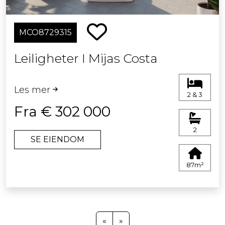
MCO8729315
Leiligheter I Mijas Costa
Les mer
2 & 3
Fra € 302 000
2
SE EIENDOM
87m²
«
»