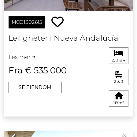
MCO1302615
Leiligheter I Nueva Andalucía
Les mer
2, 3 & 4
Fra € 535 000
2 & 3
SE EIENDOM
119m²
Previous
Next