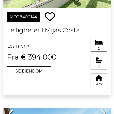
MCO8400144
Leiligheter I Mijas Costa
Les mer
2
Fra € 394 000
2
SE EIENDOM
114m²
Previous
Next