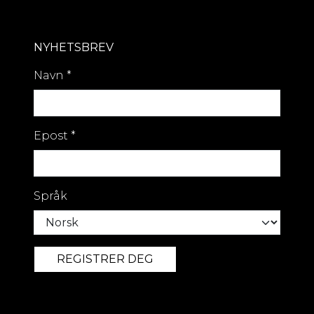
NYHETSBREV
Navn
*
Epost
*
Språk