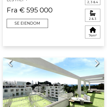
2, 3 & 4
(underjordisk og utendørs). En
Fra € 595 000
fantastisk investering!
2 & 3
SE EIENDOM
74m²
Previous
Next