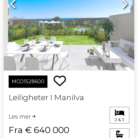
Previous
Next
MCO1528600
Leiligheter I Manilva
Les mer
2 & 3
Fra € 640 000