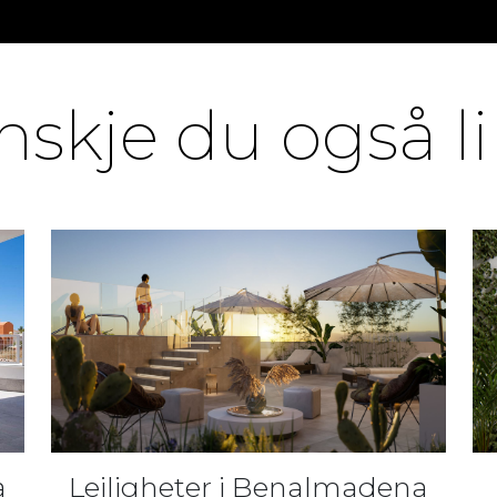
nskje du også li
a
Leiligheter i Benalmadena