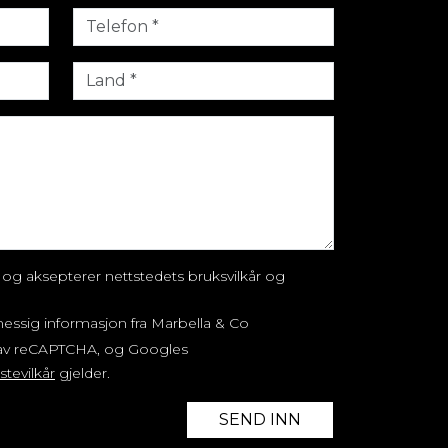
t og aksepterer nettstedets bruksvilkår og
essig informasjon fra Marbella & Co
t av reCAPTCHA, og Googles
stevilkår
gjelder.
SEND INN