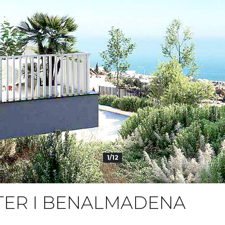
1/12
TER I BENALMADENA