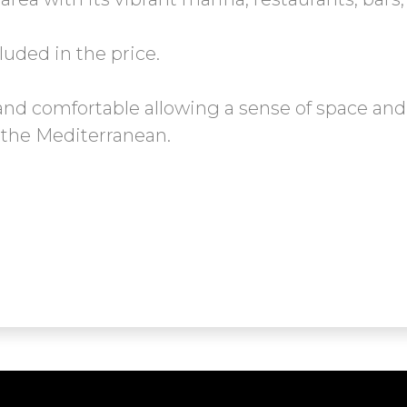
uded in the price.
d comfortable allowing a sense of space and
 the Mediterranean.