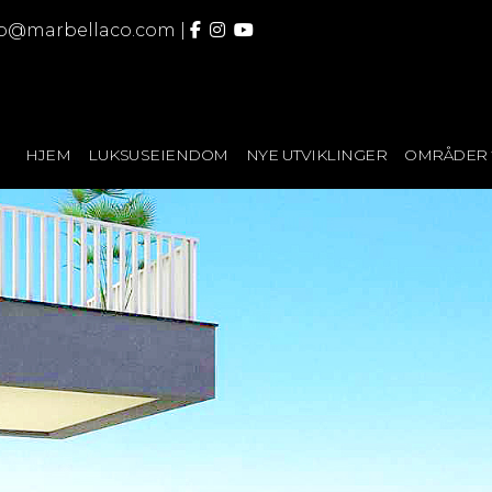
fo@marbellaco.com
|
HJEM
LUKSUSEIENDOM
NYE UTVIKLINGER
OMRÅDER