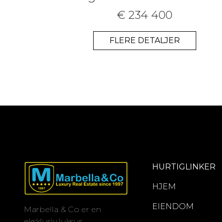
€ 234 400
FLERE DETALJER
HURTIGLINKER
HJEM
EIENDOM
Marbella & Co er en
eksklusiv luksus