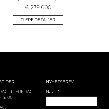
€ 239 000
FLERE DETALJER
STIDER
NYHETSBREV
AG TIL FREDAG:
Navn
*
- 18:00
AG: