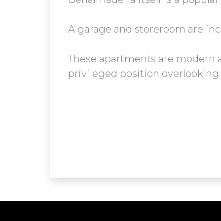
A garage and storeroom are incl
These apartments are modern an
privileged position overlooking