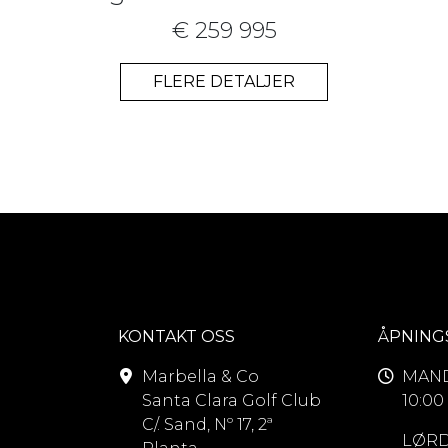
€ 259 995
FLERE DETALJER
KONTAKT OSS
ÅPNING
Marbella & Co
MAND
Santa Clara Golf Club
10:00 
C/. Sand, Nº 17, 2ª
LØRD