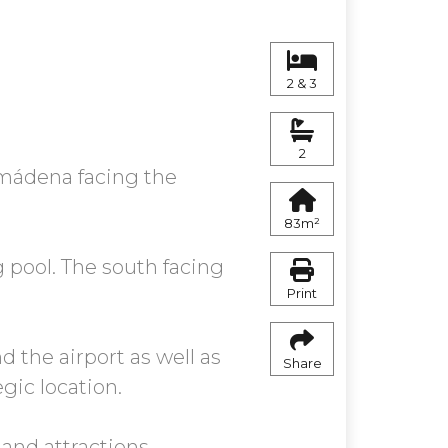
2 & 3
2
lmádena facing the
83m²
pool. The south facing
Print
d the airport as well as
Share
gic location.
 and attractions.