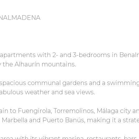
ENALMADENA
1 apartments with 2- and 3-bedrooms in Bena
 the Alhaurín mountains.
 spacious communal gardens and a swimming 
 fabulous weather and sea views.
ain to Fuengirola, Torremolinos, Málaga city an
 Marbella and Puerto Banús, making it a strate
rea with its vibrant marina, restaurants, bars,