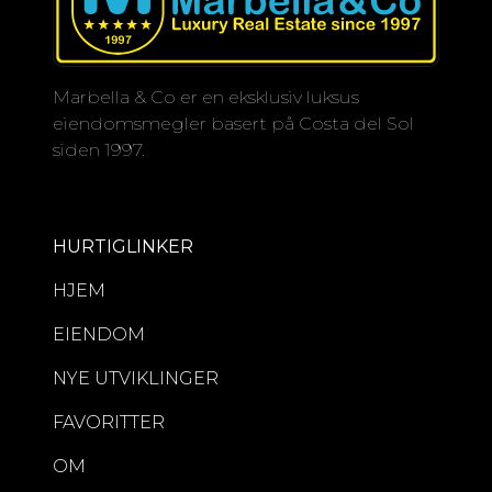
Marbella & Co er en eksklusiv luksus
eiendomsmegler basert på Costa del Sol
siden 1997.
HURTIGLINKER
HJEM
EIENDOM
NYE UTVIKLINGER
FAVORITTER
OM