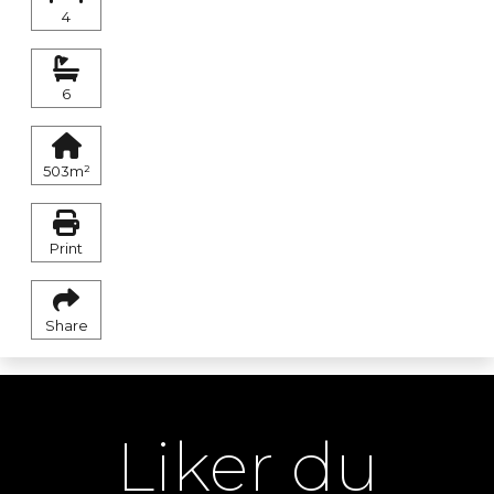
4
6
503m²
Print
Share
Liker du