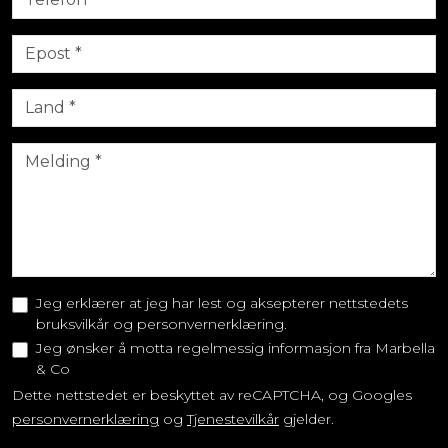
Jeg erklærer at jeg har lest og aksepterer nettstedets
bruksvilkår og personvernerklæring.
Jeg ønsker å motta regelmessig informasjon fra Marbella
& Co
Dette nettstedet er beskyttet av reCAPTCHA, og Googles
personvernerklæring
og
Tjenestevilkår
gjelder.