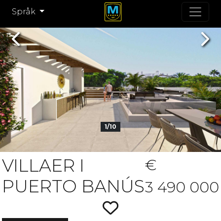
Språk
Previous
Nex
1/10
VILLAER I
€
PUERTO BANÚS
3 490 000