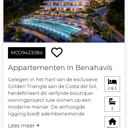
oplaadpunten voor elektrische auto's
voor degenen die om het milieu
geven, een verwarmd
binnenzwembad en een volledig
uitgeruste fitnessruimte en spa.
Bovendien zal het hele complex veilig
worden omheind met gecontroleerde
MCO9433084
toegang, zodat bewoners kunnen
beschikken over
Appartementen In Benahavís
privéparkeergelegenheid en extra
veiligheid.
Gelegen in het hart van de exclusieve
Golden Triangle aan de Costa del Sol,
2 & 3
herdefinieert dit verfijnde boutique-
woningproject luxe wonen op een
moderne manier. De verhoogde
2
ligging biedt adembenemende
panoramische uitzichten, waar zacht
Lees meer
glooiende groene heuvels naadloos