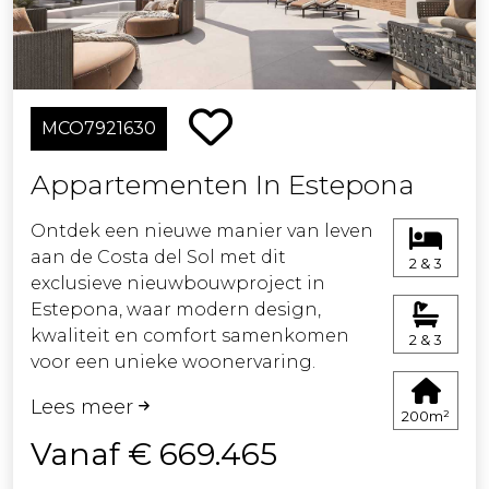
MCO7921630
Appartementen In Estepona
Ontdek een nieuwe manier van leven
aan de Costa del Sol met dit
2 & 3
exclusieve nieuwbouwproject in
Estepona, waar modern design,
kwaliteit en comfort samenkomen
2 & 3
voor een unieke woonervaring.
Lees meer
Het complex bestaat uit een
200m²
zorgvuldig geselecteerde collectie
Vanaf € 669.465
van 60 woningen, ontworpen voor