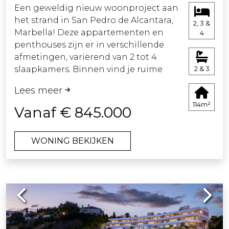
Een geweldig nieuw woonproject aan
het strand in San Pedro de Alcantara,
2, 3 &
Marbella! Deze appartementen en
4
penthouses zijn er in verschillende
afmetingen, variërend van 2 tot 4
slaapkamers. Binnen vind je ruime
2 & 3
woonkamers, sommige zelfs 195
Lees meer
vierkante meter, en fantastische
114m²
terrassen tot wel 189 vierkante.
Vanaf € 845.000
Elk appartement in dit project heeft
WONING BEKIJKEN
een modern ontwerp en is elegant,
waardoor ze de eerste in hun soort
zijn in San Pedro.
Previous
Next
De gemeenschappelijke ruimten zijn
voorzien van eersteklas voorzieningen,
waaronder een speciale
coworkingruimte voor professionals,