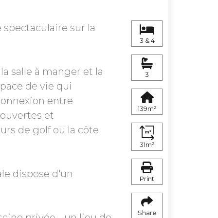
spectaculaire sur la
3 & 4
la salle à manger et la
3
pace de vie qui
 connexion entre
139m²
couvertes et
urs de golf ou la côte
31m²
ale dispose d'un
Print
Share
scine privée - un lieu de