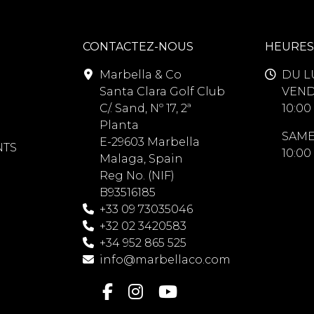
CONTACTEZ-NOUS
HEURES
Marbella & Co
DU L
Santa Clara Golf Club
VEND
C/. Sand, Nº 17, 2ª
10:00 
Planta
SAME
E-29603 Marbella
NTS
10:00 
Malaga, Spain
Reg No. (NIF)
B93516185
+33 09 73035046
+32 02 3420583
+34 952 865 525
info@marbellaco.com