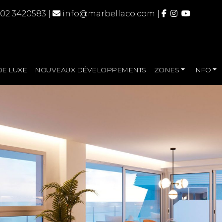
 02 3420583
|
info@marbellaco.com
|
DE LUXE
NOUVEAUX DÉVELOPPEMENTS
ZONES
INFO