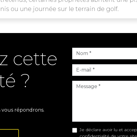
is ou une journée sur le terrain de golf.
z cette
té ?
s vous répondrons.
Je déclare avoir lu et accept
confidentialité de votre sit