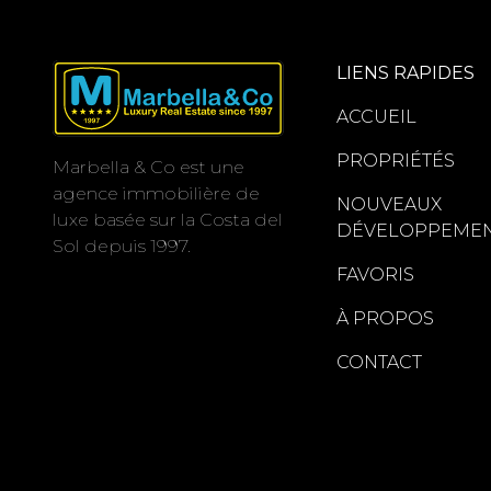
LIENS RAPIDES
ACCUEIL
PROPRIÉTÉS
Marbella & Co est une
agence immobilière de
NOUVEAUX
luxe basée sur la Costa del
DÉVELOPPEME
Sol depuis 1997.
FAVORIS
À PROPOS
CONTACT