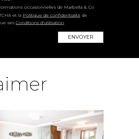
nformations occasionnelles de Marbella & Co
TCHA et la
Politique de confidentialité
de
 que ses
Conditions d'utilisation
.
ENVOYER
 aimer