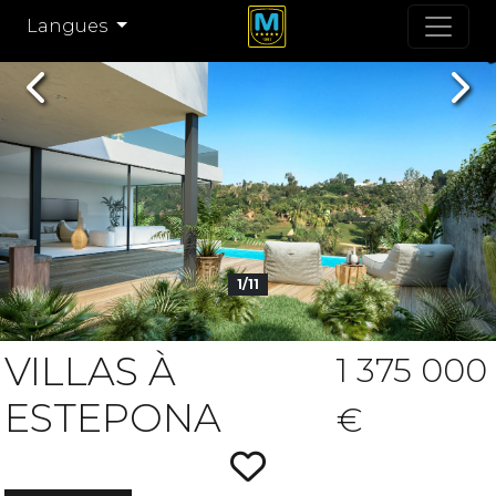
Langues
Previous
Nex
1/11
VILLAS À
1 375 000
ESTEPONA
€