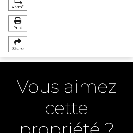
472m²
Print
Share
Vous aimez
cette
propriété ?