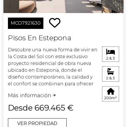
MCO7921630
Pisos En Estepona
Descubre una nueva forma de vivir en
la Costa del Sol con este exclusivo
2 & 3
proyecto residencial de obra nueva
ubicado en Estepona, donde el
diseño contemporáneo, la calidad y
2 & 3
el confort se combinan para ofrecer
una experiencia única.
Más información
200m²
El complejo está compuesto por una
Desde 669.465 €
cuidada selección de 60 viviendas,
diseñadas para adaptarse a
VER PROPIEDAD
diferentes estilos de vida. La