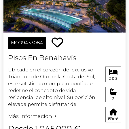
una piscina cubierta climatizada y un
gimnasio y spa totalmente equipados.
Además, todo el complejo estará
cerrado con acceso controlado, lo que
proporcionará aparcamiento privado
y mayor seguridad a los residentes. Se
MCO9433084
trata de un nuevo y espectacular
proyecto recién estrenado cerca de la
Pisos En Benahavís
playa en San Pedro de Alcántara,
Marbella.
Ubicado en el corazón del exclusivo
Triángulo de Oro de la Costa del Sol,
2 & 3
este sofisticado complejo boutique
redefine el concepto de vida
residencial de alto nivel. Su posición
2
elevada permite disfrutar de
impresionantes vistas panorámicas,
Más información
donde las colinas verdes se funden
159m²
con el azul intenso del Mediterráneo.
Desde 1.045.000 €