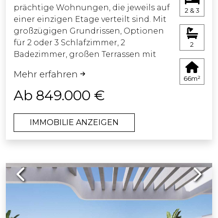
prächtige Wohnungen, die jeweils auf
2 & 3
einer einzigen Etage verteilt sind. Mit
großzügigen Grundrissen, Optionen
für 2 oder 3 Schlafzimmer, 2
2
Badezimmer, großen Terrassen mit
atemberaubendem Panoramablick
Mehr erfahren
und vollständig ausgestattet mit
66m²
Einbauküche, Klimaanlage, Heizung
Ab 849.000 €
und einem externen
Doppelverglasungssystem, unter
IMMOBILIE ANZEIGEN
anderem. Die
Erdgeschosswohnungen verfügen
über einen privaten Garten und Pool,
während die Penthouse-Wohnungen
Previous
Next
über ein Solarium und einen Rooftop-
Pool verfügen.
Dieses Luxusprojekt zeichnet sich
durch sein elegantes und