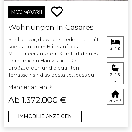
ausgestattet mit LED-Spiegeln und
MCO7470781
temperaturgeregelten Duschen.
Zu den Gemeinschaftsbereichen
Wohnungen In Casares
gehören ein Strandstil-Pool,
mediterrane Gärten sowie
Stell dir vor, du wachst jeden Tag mit
Wellnessbereiche mit Sauna und
spektakulärem Blick auf das
3, 4 &
Dampfbad.
Mittelmeer aus dem Komfort deines
5
Bewohner genießen außerdem
geräumigen Hauses auf. Die
Coworking-Bereiche, Concierge-
großzügigen und eleganten
Service und komfortorientierte
Terrassen sind so gestaltet, dass du
3, 4 &
Annehmlichkeiten.
5
die Meeresbrise und unvergleichliche
Es ist ein moderner Rückzugsort, in
Mehr erfahren
Sonnenaufgänge genießen kannst.
dem Natur, Design und Wohlbefinden
Ob für das Essen im Freien oder zum
Ab 1.372.000 €
in perfekter Balance
202m²
Entspannen mit einem Buch, dies ist
zusammenkommen.
der perfekte Ort, um den Lebensstil
IMMOBILIE ANZEIGEN
zu leben, von dem du immer
geträumt hast.