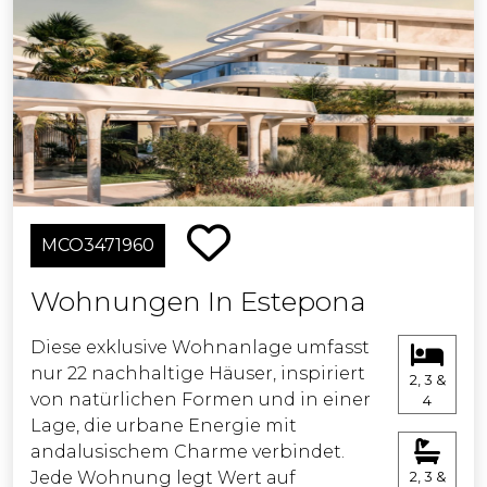
Verfügung, an dem sie die vielen
Sonnenstunden und das angenehme
Klima der Costa del Sol genießen
können. Die Anlage bietet außerdem
einen gut ausgestatteten
Fitnessraum, einen Sportplatz im
Freien, 2 Petanque-Plätze und
exklusiven Zugang zum Clubhaus von
Cancelada.
MCO3471960
Wohnungen In Estepona
Diese exklusive Wohnanlage umfasst
nur 22 nachhaltige Häuser, inspiriert
2, 3 &
von natürlichen Formen und in einer
4
Lage, die urbane Energie mit
andalusischem Charme verbindet.
Jede Wohnung legt Wert auf
2, 3 &