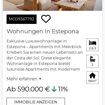
MCO9367792
Wohnungen In Estepona
Exklusive Luxuswohnanlage in
Estepona – Apartments mit Meerblick
2 & 3
Erleben Sie einen neuen Lebensstil an
der Costa del Sol. Diese elegante
Wohnanlage in Estepona bietet
2
luxuriöse Apartments mit modernem
Design, großzügigen Terrassen und
Mehr erfahren
atemberaubendem Blick auf das
96m²
Mittelmeer.
Ab 590.000 €
11%
Hauptmerkmale:
IMMOBILIE ANZEIGEN