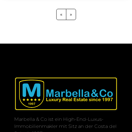
Entwickelt, um dein Wohnerlebnis zu
verbessern. Es bietet einen großen
«
»
Außenpool mit offenem Blick auf das
Meer, einen exklusiven Spa-Bereich
und ein voll ausgestattetes
Fitnessstudio. Außerdem gibt es ein
Café und einen Coworking-Bereich
innerhalb des Komplexes, ein
perfekter Ort, um Kontakte zu
knüpfen und unvergessliche
Momente zu genießen.
Marbella & Co ist ein High-End-Luxus-
Immobilienmakler mit Sitz an der Costa del