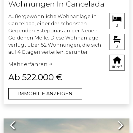
Wohnungen In Cancelada
Außergewöhnliche Wohnanlage in
Cancelada, einer der schönsten
3
Gegenden Esteponas an der Neuen
Goldenen Meile. Diese Wohnanlage
verfügt über 82 Wohnungen, die sich
3
auf 4 Etagen verteilen, darunter
schöne Maisonette-Wohnungen mit 2
Mehr erfahren
und 3 Schlafzimmern, jeweils mit
118m²
Terrassen und/oder Gärten. Außerdem
Ab 522.000 €
gibt es Penthäuser mit
Sonnenterrassen. Zu jeder Wohnung
IMMOBILIE ANZEIGEN
gehören ein Abstellraum und eine
Garage, und die meisten bieten einen
atemberaubenden Blick auf das
Mittelmeer.
Previous
Next
Den Bewohnern steht ein
erfrischender Swimmingpool zur