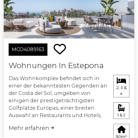
zeitgenössisches architektonisches
Design aus, das landschaftlich
gestaltete Erholungsbereiche nahtlos
mit einem Gemeinschaftspool,
Fitnessstudio, Spa, Coworking-
Bereich, Kino, Parkplätzen und
MCO4089163
Abstellräumen integriert.
Wohnungen In Estepona
Das Projekt wurde von einem
renommierten Immobilienentwickler
Das Wohnkomplex befindet sich in
erstellt, der besonderen Wert auf
einer der bekanntesten Gegenden an
2, 3 &
Details und Ausführungen legt. Um
der Costa del Sol, umgeben von
4
sicherzustellen, dass das Endprodukt
einigen der prestigeträchtigsten
die Erwartungen der Kunden erfüllt,
Golfplätze Europas, einer breiten
wurde ein bekanntes Architekturbüro
Auswahl an Restaurants und Hotels,
1 & 2
engagiert, das sich auf
schönen Stränden und exklusiven
zeitgenössisches Design spezialisiert
Mehr erfahren
Einkaufsbereichen.
hat und über umfangreiche
90m²