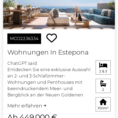
Elektroautos. Mit Klimaanlage und
hochwertiger Bauweise maximieren
diese Wohnungen das natürliche
Licht und die atemberaubenden
Ausblicke. Verpassen Sie nicht diese
einzigartige Gelegenheit, das
MCO2236334
Traumhaus Ihres Kunden zu sichern.
Vereinbaren Sie noch heute einen
Wohnungen In Estepona
Termin, um das Beste des Lebens in
Estepona zu entdecken!
ChatGPT said:
Entdecken Sie eine exklusive Auswahl
2 & 3
an 2- und 3-Schlafzimmer-
Wohnungen und Penthouses mit
beeindruckendem Meer- und
2
Bergblick an der Neuen Goldenen
Meile von Estepona. Die Wohnungen
Mehr erfahren
zeichnen sich durch moderne
100m²
Architektur, helle Innenräume und
Ab 449.000 €