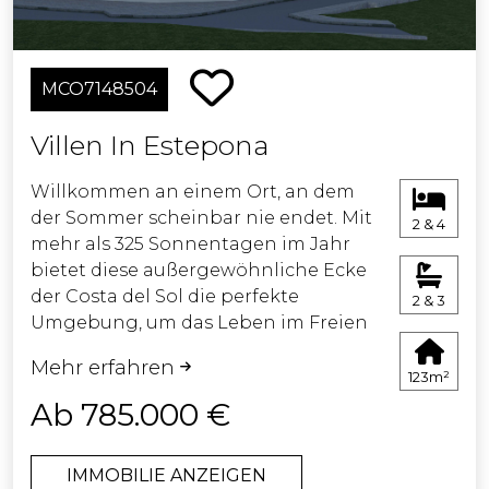
erstklassigen Lage und der sicheren
Umgebung ist diese Entwicklung die
perfekte Wahl für Familien, die einen
MCO7148504
außergewöhnlichen Lebensstil
suchen.
Villen In Estepona
Jede Villa verfügt über großzügige
Willkommen an einem Ort, an dem
Grundstücke ab 803 m² und
der Sommer scheinbar nie endet. Mit
2 & 4
großzügige Innenräume, die bis zu
mehr als 325 Sonnentagen im Jahr
634 m² groß sein können. Die
bietet diese außergewöhnliche Ecke
flexiblen Grundrisse mit vier bis fünf
der Costa del Sol die perfekte
2 & 3
Schlafzimmern und Badezimmern
Umgebung, um das Leben im Freien
ermöglichen es, den Wohnraum
das ganze Jahr über zu genießen.
individuell zu gestalten und den
Mehr erfahren
123m²
persönlichen Lebensstil
Entdecken Sie eine exklusive
Ab 785.000 €
widerzuspiegeln.
Kollektion von nur 33 modernen
Luxusvillen, die sorgfältig entworfen
Verpasse nicht die Gelegenheit, in
IMMOBILIE ANZEIGEN
wurden, um zeitgenössische