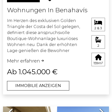
kontrolliertem Zugang gesichert sein,
Wohnungen In Benahavís
das den Bewohnern private
Parkplätze und zusätzliche Sicherheit
Im Herzen des exklusiven Golden
bietet.
Triangle der Costa del Sol gelegen,
2 & 3
definiert diese anspruchsvolle
Boutique-Wohnanlage luxuriöses
Wohnen neu. Dank der erhöhten
2
Lage genießen die Bewohner
atemberaubende Panoramablicke,
Mehr erfahren
bei denen sich sanfte grüne Hügel
159m²
harmonisch mit dem tiefblauen
Ab 1.045.000 €
Mittelmeer verbinden. Die
Umgebung vereint Privatsphäre,
IMMOBILIE ANZEIGEN
Natur und ein ganzjährig
außergewöhnlich mildes Mikroklima.
Die moderne Architektur und die
Previous
Next
begrenzte Anzahl an Wohneinheiten