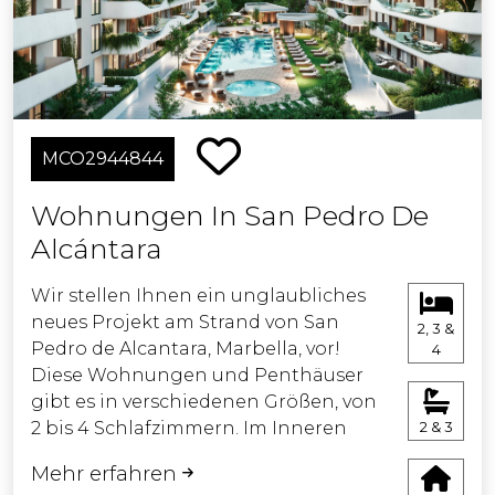
Die Wohnanlage bietet zwei
Haustypen: Doppelhaushälften und
Reihenhäuser mit Keller, Erdgeschoss
und erstem Stock sowie eine
Dachterrasse mit eigenem privaten
Pool.
MCO2944844
Zusätzlich gibt es einen
Wohnungen In San Pedro De
Gemeinschaftspool, Gartenbereiche,
Alcántara
ein Fitnessstudio, ein türkisches Bad,
eine Sauna und einen Massageraum –
Wir stellen Ihnen ein unglaubliches
alles, um Ihr Zuhause zu einem Ort
neues Projekt am Strand von San
des Komforts und Wohlbefindens zu
2, 3 &
Pedro de Alcantara, Marbella, vor!
4
machen, an den Sie immer gerne
Diese Wohnungen und Penthäuser
zurückkehren.
gibt es in verschiedenen Größen, von
2 bis 4 Schlafzimmern. Im Inneren
2 & 3
Eine Tiefgarage mit einem einzigen
finden Sie geräumige Wohnbereiche,
Zugang von der öffentlichen Straße
Mehr erfahren
einige bis zu 195 Quadratmeter groß,
sorgt für eine ruhige Atmosphäre in