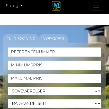
Sprog
FULD SØGNING
NYBYGGERI