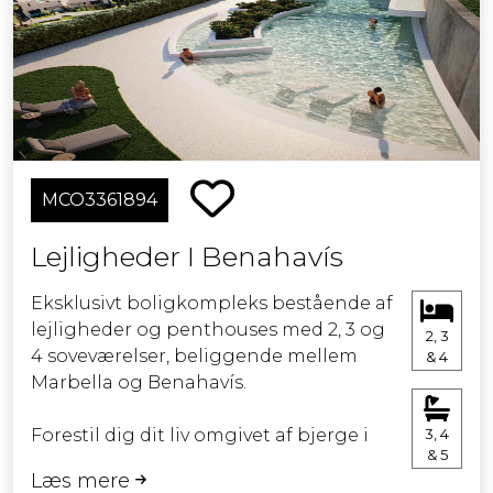
Designet til dem, der værdsætter
livskvalitet, privatliv og en aktiv livsstil:
Udendørs swimmingpool
Tagterrasse med chill-out-område og
swimmingpool
MCO3361894
Fuldt udstyret fitnesscenter
Lejligheder I Benahavís
Eksklusiv social klub for beboerne
Eksklusivt boligkompleks bestående af
lejligheder og penthouses med 2, 3 og
2, 3
Private parkeringspladser til
4 soveværelser, beliggende mellem
& 4
barnevogne
Marbella og Benahavís.
Arkitekturen med moderne linjer og
Forestil dig dit liv omgivet af bjerge i
3, 4
middelhavssjæl prioriterer åbne og
& 5
en unik atmosfære med frodige haver
funktionelle rum med store terrasser
Læs mere
og indendørs og udendørs