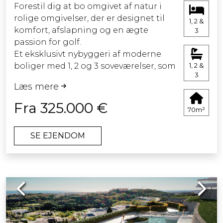
Forestil dig at bo omgivet af natur i
rolige omgivelser, der er designet til
1, 2 &
Kom og oplev din drømmenes livsstil i
komfort, afslapning og en ægte
3
vores parvillas, hvor komfort og stil
passion for golf.
mødes i perfekt harmoni.
Et eksklusivt nybyggeri af moderne
boliger med 1, 2 og 3 soveværelser, som
1, 2 &
3
ligger direkte på Esteponas golfbane.
Læs mere
En unik enklave, der tilbyder en
virkelig fordybende golflivsstil.
Fra 325.000 €
70m²
Dette projekt harmonerer med det
SE EJENDOM
naturlige landskab og tilbyder en
betagende panoramaudsigt over
banen fra hvert hjørne af komplekset.
De sydøst- og vestvendte boliger får
Previous
Next
en overflod af naturligt lys hele dagen
og skaber en direkte forbindelse til
det udendørs miljø.