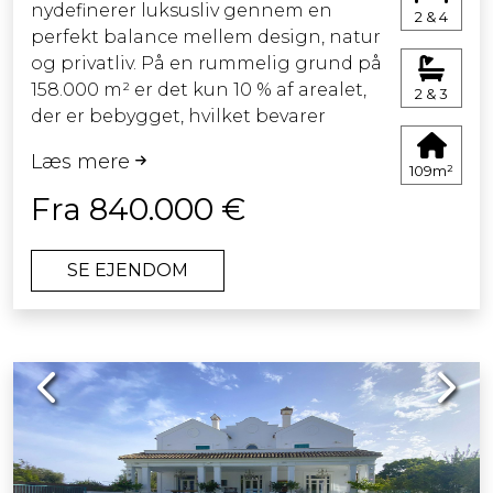
nydefinerer luksusliv gennem en
2 & 4
at skabe essensen af en
perfekt balance mellem design, natur
ekstraordinær livsstil.
og privatliv. På en rummelig grund på
158.000 m² er det kun 10 % af arealet,
2 & 3
der er bebygget, hvilket bevarer
områdets naturlige skønhed.
Læs mere
109m²
Det arkitektoniske koncept er skabt
Fra 840.000 €
af det anerkendte studie Villarroel-
Torrico og forener moderne elegance
SE EJENDOM
med tidløs middelhavsstil. Resultatet
er et harmonisk udtryk, hvor
arkitekturen smelter sammen med
landskabet og skaber en følelse af ro
Previous
Next
og balance.
Med storslået panoramaudsigt over
bjerge, velplejede golfbaner, havet og
fjerne horisonter er hver eneste