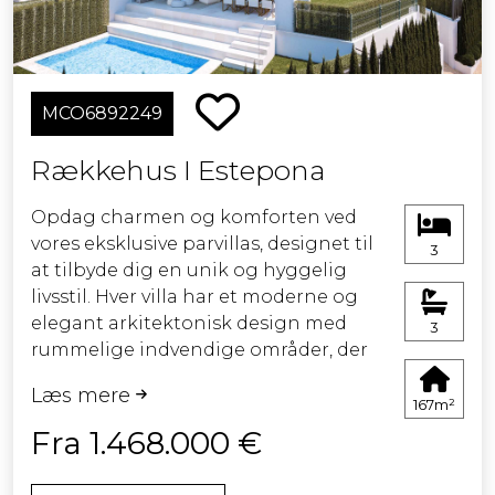
berømte strande og mariner samt
førsteklasses golf- og
ridesportsklubber.
MCO6892249
Indvendigt, som fås i Standard og
Premium finishes, er nøje designet.
Rækkehus I Estepona
Alle lejligheder er udstyret med
Opdag charmen og komforten ved
gulvvarme, lyskontakter, intelligente
vores eksklusive parvillas, designet til
3
låse, aircondition og vandbesparende
at tilbyde dig en unik og hyggelig
armaturer i badeværelser og
livsstil. Hver villa har et moderne og
køkkener. Køkkenerne er fuldt
elegant arkitektonisk design med
3
udstyret og har kvalitetsarmaturer.
rummelige indvendige områder, der
Skydedøre forbinder problemfrit
inkluderer en lys stue, et
terrasserne med opholdsområderne,
Læs mere
gourmetkøkken og et spisestue, der
167m²
hvilket forbedrer livet indendørs og
er perfekt til familie sammenkomster.
Fra 1.468.000 €
udendørs. Nogle enheder har flytbare
vægge for at imødekomme skiftende
Villasne er omgivet af smukke
familiemæssige behov. Træ-Mallorca