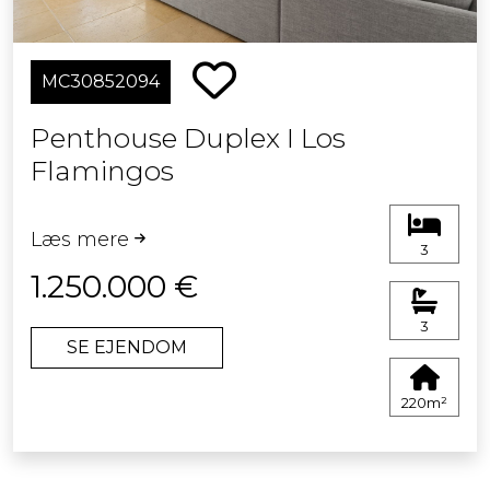
MC30852094
Penthouse Duplex I Los
Flamingos
Læs mere
3
1.250.000 €
3
SE EJENDOM
220m²