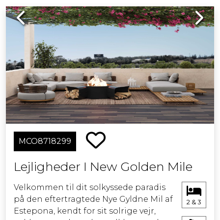
Previous
Next
MCO8718299
Lejligheder I New Golden Mile
Velkommen til dit solkyssede paradis
på den eftertragtede Nye Gyldne Mil af
2 & 3
Estepona, kendt for sit solrige vejr,