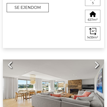
5
SE EJENDOM
637m²
1459m²
Previous
Next