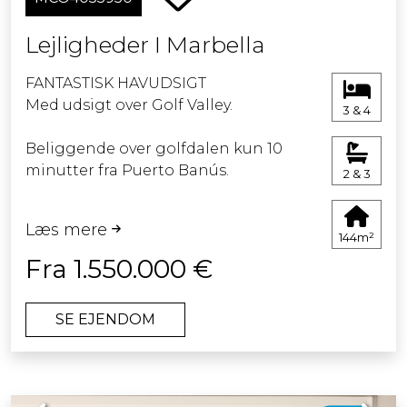
betagende udsigt fra sine enorme
terrasser over Middelhavet mod
Lejligheder I Marbella
Gibraltar og Afrikas kyster.
FANTASTISK HAVUDSIGT
Med udsigt over Golf Valley.
3 & 4
Beliggende over golfdalen kun 10
minutter fra Puerto Banús.
2 & 3
Dette nye byggeri af 56 lejligheder
Læs mere
med 3 og 4 soveværelser fordelt på 7
144m²
blokke med kun 2 enheder pr. etage,
Fra 1.550.000 €
hvilket giver en eksklusiv følelse.
SE EJENDOM
Hver bolig har et fuldt udstyret
køkken, ensuite soveværelser med
indbyggede garderobeskabe og
aerotermisk temperaturkontrol,
Previous
Next