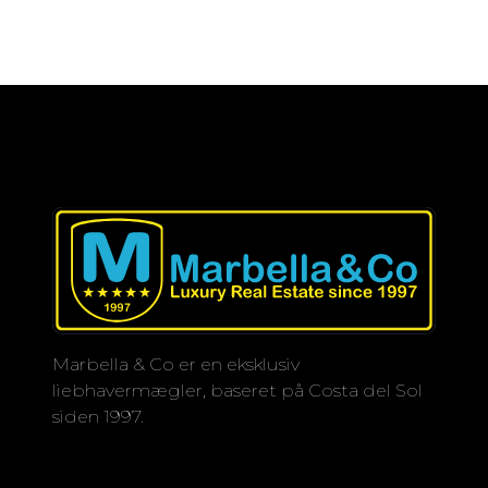
Denne lukkede og sikre
område. Med bil fra Puerto Banús på
boligkompleks med klubhus, spa og
5 minutter, find A7 alene på 1 minut
fitnesscenter ligger i en privilegeret
og Malaga lufthavn på 30 minutter.
beliggenhed ved foden af bjergene,
Villaen har en større indflydelse på
cirka 10 minutter fra den
den virkelige verden med dine egne
charmerende, hvidvaskede,
øjne, så ingen fyr kan skabe et
autentiske andalusiske by Benahavís
besøg, du vil helt sikkert nyde det.
og kun 5 minutters kørsel fra
stranden og det spændende natteliv
på Costa del Sol.
Området er et paradis af naturlig
skønhed med mange naturstier at
udforske, samt tæt på de bedste
Marbella & Co er en eksklusiv
golfbaner i området.
liebhavermægler, baseret på Costa del Sol
siden 1997.