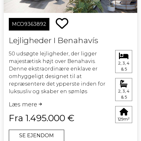
pools og skræddersyede rum, der
kan bruges som
underholdningsrum, fitnessrum og
MCO9363892
hjemmekontorer.
Lejligheder I Benahavís
Gulv-til-loft vinduer, der forsvinder
ind i væggene, sikrer den blanding
50 udsøgte lejligheder, der ligger
af indendørs og udendørs ophold,
majestætisk højt over Benahavis.
2, 3, 4
som denne del af Spanien tillader,
Denne ekstraordinære enklave er
& 5
samt sikrer, at intet ødelægger den
omhyggeligt designet til at
enestående udsigt.
repræsentere det ypperste inden for
luksusliv og skaber en sømløs
2, 3, 4
Golf, vandsport på søen, en
& 5
forbindelse mellem hjem, himmel og
gourmetrestaurant, bar og
Læs mere
hav.
strandbar, en eksklusiv spa,
Fra 1.495.000 €
tennisbaner og butikker er alle
129m²
Beboerne vil nyde en betagende
inden for rækkevidde.
panoramaudsigt over havet og
SE EJENDOM
bjergene, alt sammen i et sikkert,
Udviklingen har også opnået